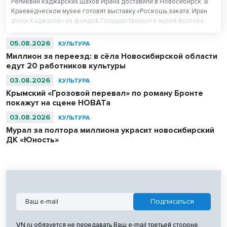
Реликвии каджарских шахов Ирана доставили в Новосибирск. В
Краеведческом музее готовят выставку «Роскошь заката: Иран
эпохи Каджаров» из фондов Государственного музея Востока.
Центральным экспонатом выставки станет персидский ковер,
сотканный для последнего шаха династии – 11-летнего Султан
05.08.2026
КУЛЬТУРА
Ахмад Шаха.
Миллион за переезд: в сёла Новосибирской области
едут 20 работников культуры
03.08.2026
КУЛЬТУРА
Крымский «Грозовой перевал» по роману Бронте
покажут на сцене НОВАТа
03.08.2026
КУЛЬТУРА
Мурал за полтора миллиона украсит новосибирский
ДК «Юность»
VN.ru обязуется не передавать Ваш e-mail третьей стороне.