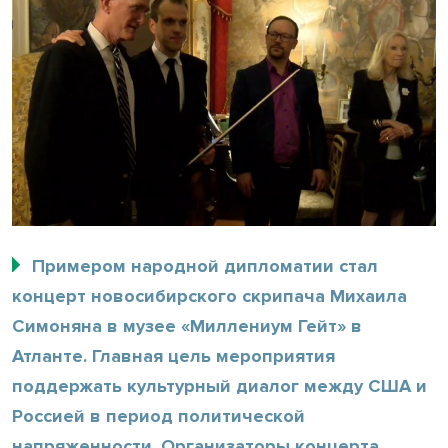
Примером народной дипломатии стал
концерт новосибирского скрипача Михаила
Симоняна в музее «Миллениум Гейт» в
Атланте. Главная цель мероприятия
поддержать культурный диалог между США и
Россией в период политической
напряженности. Организаторы концерта