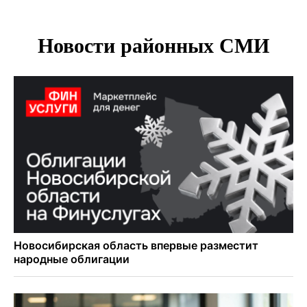
метеонаблюдений в Новосибирске
Секрет при выборе макарон раскрыла новосибирцам
эксперт Ольга Широкова
Перец-змея вырос в огороде жительницы
Каргата
Полная программа празднования Дня физкультурника
опубликована в Новосибирске