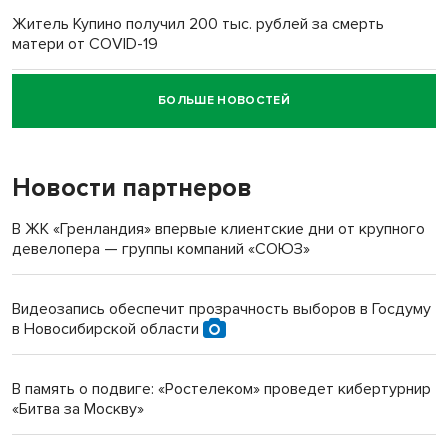
Житель Купино получил 200 тыс. рублей за смерть
матери от COVID-19
БОЛЬШЕ НОВОСТЕЙ
Новосибирский суд наказал водителя за смерть
пенсионерки на вокзале
Новости партнеров
«Мы живём на пастбище!»: в новосибирском селе лошади
терроризируют жителей
В ЖК «Гренландия» впервые клиентские дни от крупного
девелопера — группы компаний «СОЮЗ»
Инвалид получил условный срок за избиение врачей
протезом под Новосибирском
Видеозапись обеспечит прозрачность выборов в Госдуму
в Новосибирской области
Новосибирский преподаватель с женой вошли в топ-16
многодетных в России
В память о подвиге: «Ростелеком» проведет кибертурнир
«Битва за Москву»
Обновлённое отделение ВТБ открылось в Искитиме