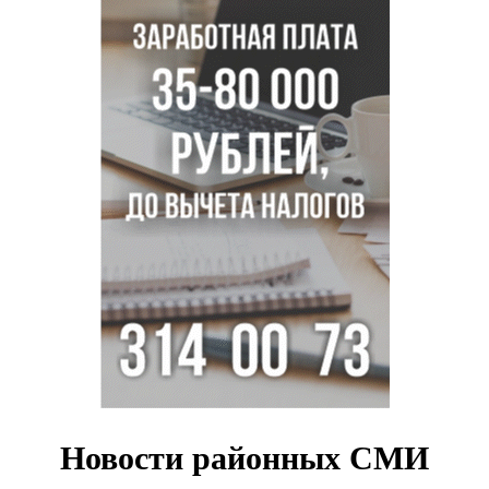
Остановку электричек о.п. Радуга Сибири начали строить
в Новосибирске
Транспортная прокуратура проверит S7 после инцидента
в аэропорту Норильска