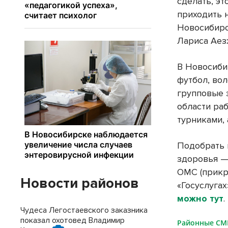
сделать, эт
приходить 
Новосибирс
Лариса Аез
В Новосиби
футбол, вол
групповые 
области ра
турниками,
Подобрать 
здоровья —
ОМС (прикр
Новости районов
«Госуслуга
можно тут
.
Чудеса Легостаевского заказника
показал охотовед Владимир
Районные С