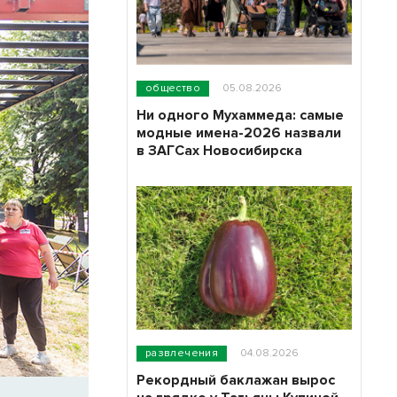
общество
05.08.2026
Ни одного Мухаммеда: самые
модные имена-2026 назвали
в ЗАГСах Новосибирска
развлечения
04.08.2026
Рекордный баклажан вырос