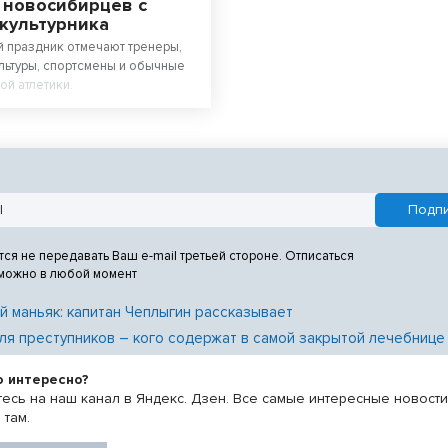
 новосибирцев с
культурника
 праздник отмечают тренеры,
льтуры, спортсмены и обычные
ой атлетики.
тся не передавать Ваш e-mail третьей стороне. Отписаться
 можно в любой момент
й маньяк: капитан Чеплыгин рассказывает
ля преступников – кого содержат в самой закрытой лечебнице
о интересно?
есь на наш канал в Яндекс. Дзен. Все самые интересные новост
 там.