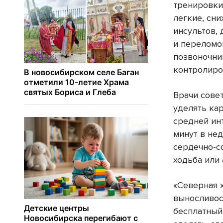
тренировки
легкие, сн
инсультов, 
и переломо
позвоночник
контролиро
Врачи совет
уделять ка
средней ин
минут в не
сердечно-с
ходьба или 
«Северная х
выносливос
бесплатный