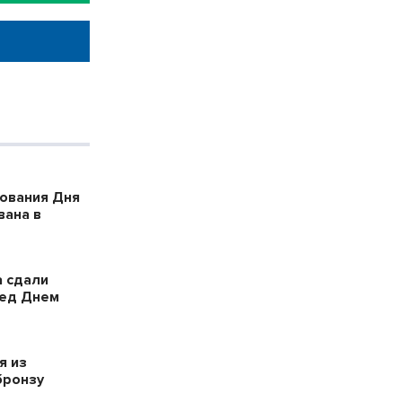
ования Дня
вана в
 сдали
ред Днем
я из
бронзу