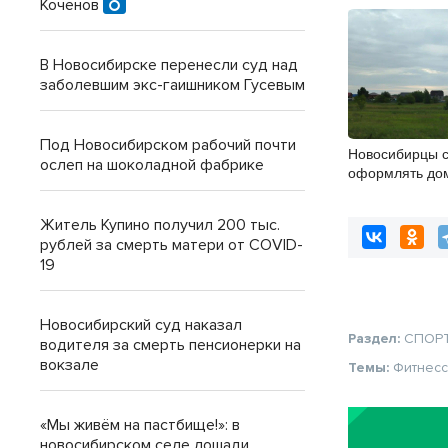
Коченов
В Новосибирске перенесли суд над
заболевшим экс-гаишником Гусевым
Под Новосибирском рабочий почти
Новосибирцы с
ослеп на шоколадной фабрике
оформлять до
упрощенной с
Житель Купино получил 200 тыс.
рублей за смерть матери от COVID-
19
Новосибирский суд наказал
Раздел:
СПОР
водителя за смерть пенсионерки на
вокзале
Темы:
Фитнес
«Мы живём на пастбище!»: в
новосибирском селе лошади