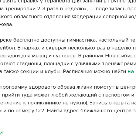
о взять справку у терапевта для занятий в группе зд
на тренировки 2-3 раза в неделю», — поделилась пр
кого областного отделения Федерации северной х
жева.
рске бесплатно доступны гимнастика, настольный те
ейбол. В парках и скверах несколько раз в неделю 
зарядки для мышц и суставов. В районах Новосибир
ботают стадионы, площадки с уличными тренажерами
 а также секции и клубы. Расписание можно найти
на
программу здорового образа жизни помогут в центр
 прийти туда может любой желающий с паспортом и
епление к поликлинике не нужно). Запись открыта н
х» и по номеру 122. Найти адрес ближайшего центра 
МИ