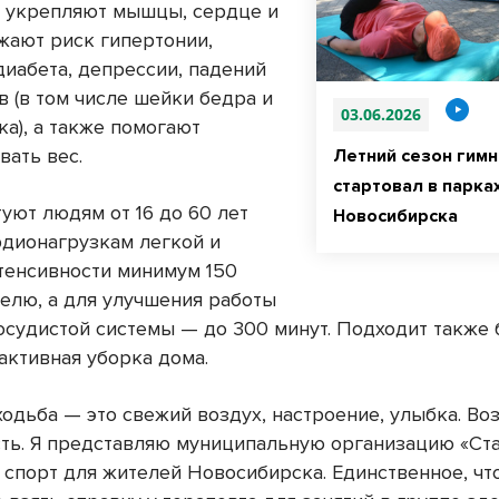
 укрепляют мышцы, сердце и
ижают риск гипертонии,
диабета, депрессии, падений
в (в том числе шейки бедра и
03.06.2026
а), а также помогают
вать вес.
Летний сезон гимн
стартовал в парка
уют людям от 16 до 60 лет
Новосибирска
рдионагрузкам легкой и
тенсивности минимум 150
делю, а для улучшения работы
осудистой системы — до 300 минут. Подходит также
активная уборка дома.
одьба — это свежий воздух, настроение, улыбка. Во
ть. Я представляю муниципальную организацию «Ста
 спорт для жителей Новосибирска. Единственное, чт