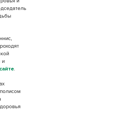
оровья и
едседатель
одьбы
ннис,
проходят
ской
 и
 сайте
.
ах
 полисом
а
здоровья