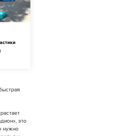
астики
х
 быстрая
зрастает
дион», это
о нужно