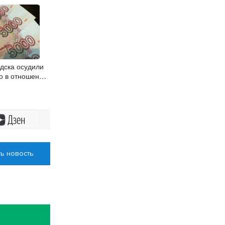
дска осудили
о в отношении
Дзен
ь новость