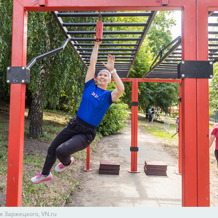
я Заржецкого, VN.ru