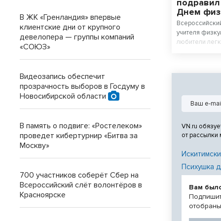
подравил
Днем физ
В ЖК «Гренландия» впервые
Всероссийский
клиентские дни от крупного
учителя физку
девелопера — группы компаний
любители легк
«СОЮЗ»
Видеозапись обеспечит
прозрачность выборов в Госдуму в
Новосибирской области
В память о подвиге: «Ростелеком»
VN.ru обязуе
проведет кибертурнир «Битва за
от рассылки
Москву»
Искитимски
Психушка д
700 участников соберёт Сбер на
Всероссийский слёт волонтёров в
Вам был
Красноярске
Подпишит
отобраны