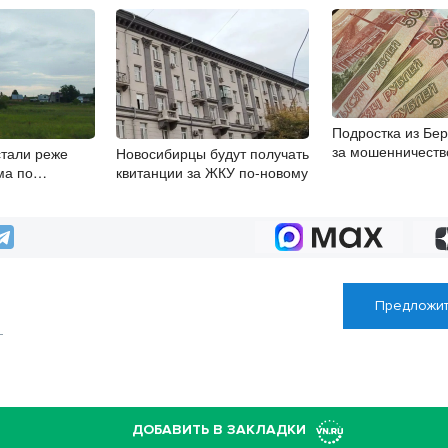
Подростка из Бер
за мошенничеств
тали реже
Новосибирцы будут получать
пожилых людей
ма по
квитанции за ЖКУ по-новому
хеме
Предложит
Т
с
ДОБАВИТЬ В ЗАКЛАДКИ