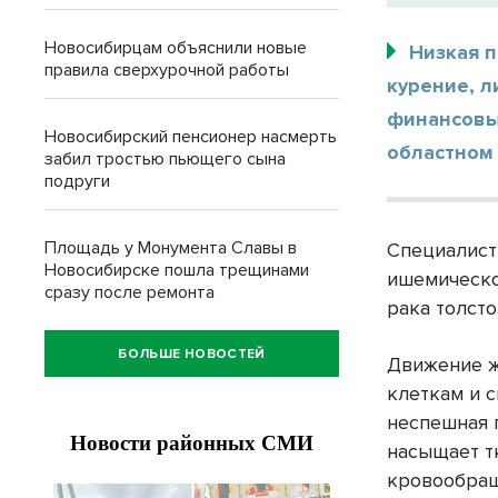
Новосибирцам объяснили новые
Низкая п
правила сверхурочной работы
курение, л
финансовых
Новосибирский пенсионер насмерть
областном
забил тростью пьющего сына
подруги
Площадь у Монумента Славы в
Специалист
Новосибирске пошла трещинами
ишемическо
сразу после ремонта
рака толст
БОЛЬШЕ НОВОСТЕЙ
Движение ж
клеткам и 
неспешная 
насыщает т
кровообращ