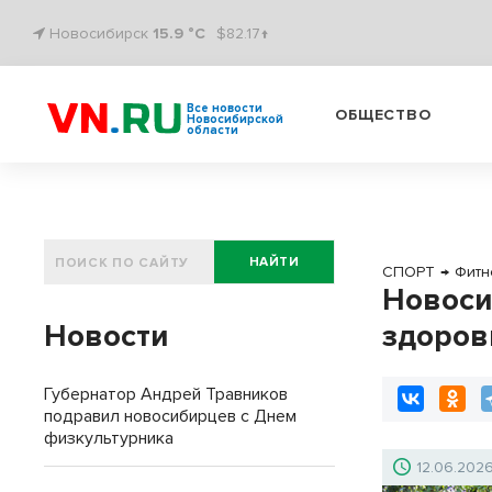
Новосибирск
15.9 °C
$82.17↑
Все новости
ОБЩЕСТВО
Новосибирской
области
НАЙТИ
СПОРТ
→
Фитн
Новоси
Новости
здоров
Губернатор Андрей Травников
подравил новосибирцев с Днем
физкультурника
12.06.202