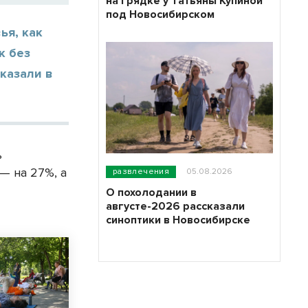
на грядке у Татьяны Купиной
под Новосибирском
ья, как
к без
казали в
ь
— на 27%, а
развлечения
05.08.2026
О похолодании в
августе-2026 рассказали
синоптики в Новосибирске