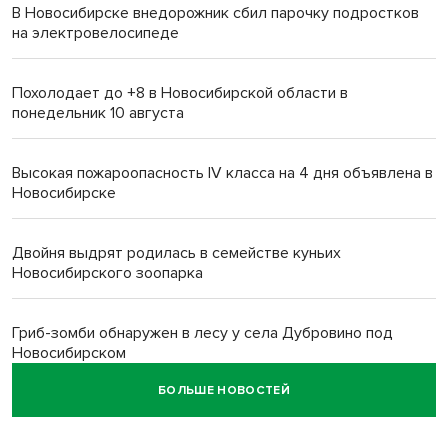
В Новосибирске внедорожник сбил парочку подростков
на электровелосипеде
Похолодает до +8 в Новосибирской области в
понедельник 10 августа
Высокая пожароопасность IV класса на 4 дня объявлена в
Новосибирске
Двойня выдрят родилась в семействе куньих
Новосибирского зоопарка
Гриб-зомби обнаружен в лесу у села Дубровино под
Новосибирском
БОЛЬШЕ НОВОСТЕЙ
ХК «Сибирь» подписал контракт с обладателем Кубка
Стэнли Евгением Кузнецовым