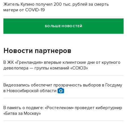
Житель Купино получил 200 тыс. рублей за смерть
матери от COVID-19
БОЛЬШЕ НОВОСТЕЙ
Новосибирский суд наказал водителя за смерть
пенсионерки на вокзале
Новости партнеров
«Мы живём на пастбище!»: в новосибирском селе лошади
терроризируют жителей
В ЖК «Гренландия» впервые клиентские дни от крупного
девелопера — группы компаний «СОЮЗ»
Инвалид получил условный срок за избиение врачей
протезом под Новосибирском
Видеозапись обеспечит прозрачность выборов в Госдуму
в Новосибирской области
Новосибирский преподаватель с женой вошли в топ-16
многодетных в России
В память о подвиге: «Ростелеком» проведет кибертурнир
«Битва за Москву»
Обновлённое отделение ВТБ открылось в Искитиме