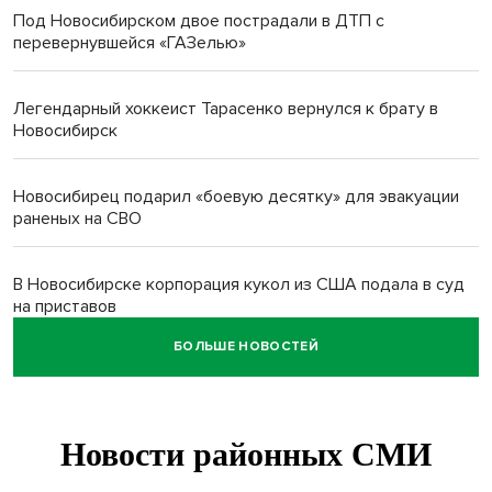
Под Новосибирском двое пострадали в ДТП с
перевернувшейся «ГАЗелью»
Легендарный хоккеист Тарасенко вернулся к брату в
Новосибирск
Новосибирец подарил «боевую десятку» для эвакуации
раненых на СВО
В Новосибирске корпорация кукол из США подала в суд
на приставов
БОЛЬШЕ НОВОСТЕЙ
В Новосибирске минздрав объявил бесплатную
диспансеризацию для 65-летних
В Новосибирске врачи прооперировали 25 тысяч
пациентов с катарактой