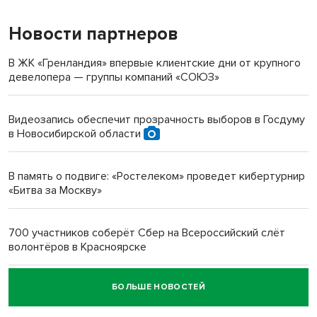
Новости партнеров
«Мы живём на пастбище!»: в новосибирском селе лошади
терроризируют жителей
В ЖК «Гренландия» впервые клиентские дни от крупного
девелопера — группы компаний «СОЮЗ»
Инвалид получил условный срок за избиение врачей
протезом под Новосибирском
Видеозапись обеспечит прозрачность выборов в Госдуму
в Новосибирской области
Новосибирский преподаватель с женой вошли в топ-16
многодетных в России
В память о подвиге: «Ростелеком» проведет кибертурнир
«Битва за Москву»
Обновлённое отделение ВТБ открылось в Искитиме
700 участников соберёт Сбер на Всероссийский слёт
волонтёров в Красноярске
БОЛЬШЕ НОВОСТЕЙ
Честный выбор: видеонаблюдение обеспечит
объективность результатов ЕДГ в Новосибирской