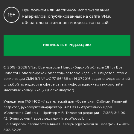
При полном или частичном использовании
16+
материалов, опубликованных на сайте VN.ru,
обязательна активная гиперссылка на сайт
НАПИСАТЬ В РЕДАКЦИЮ
© 2015 - 2026 VN.ru Все новости Новосибирской области (ВН.ру Все
новости Новосибирской области) - сетевое издание. Свидетельство о
регистрации СМИ ЭЛ № ФС 77-66488 от 14.07.2016 выдано Федеральной
службой по надзору в сфере связи, информационных технологий и
массовых коммуникаций (Роскомнадзор)
Учредитель ГАУ НСО «Издательский дом «Советская Сибирь». Главный
редактор, руководитель-директор ГАУ НСО «Издательский дом
«Советская Сибирь» - Шрейтер Н.В. Телефон редакции
+ 7 (383) 314-00-
42
; Электронный адрес редакции
inzov@sovsibir.ru
По вопросам партнерства Анна Швагирь
pr@sovsibir.ru
Телефон
+7-983-
302-62-26