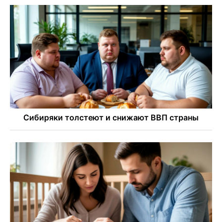
Знаменитый орангутан Бату отметил юбилей в
новосибирском зоопарке
Новосибирские хирурги спасли сердце восьмиклассницы
с донорским клапаном