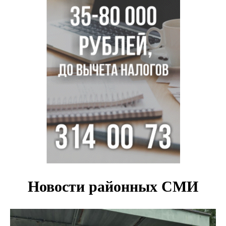
Новосибирские хирурги спасли сердце восьмиклассницы
с донорским клапаном