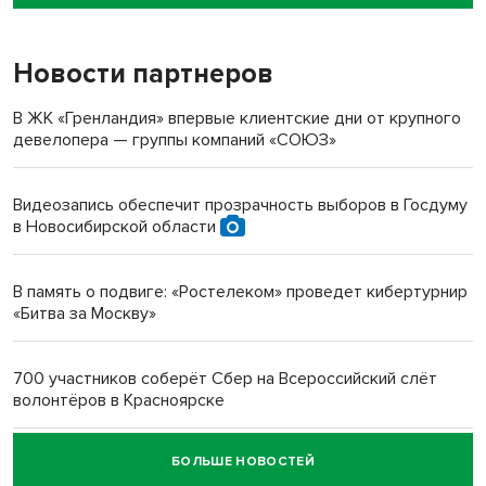
пенсионерки на вокзале
Новости партнеров
«Мы живём на пастбище!»: в новосибирском селе лошади
терроризируют жителей
В ЖК «Гренландия» впервые клиентские дни от крупного
девелопера — группы компаний «СОЮЗ»
Инвалид получил условный срок за избиение врачей
протезом под Новосибирском
Видеозапись обеспечит прозрачность выборов в Госдуму
в Новосибирской области
Новосибирский преподаватель с женой вошли в топ-16
многодетных в России
В память о подвиге: «Ростелеком» проведет кибертурнир
«Битва за Москву»
Обновлённое отделение ВТБ открылось в Искитиме
700 участников соберёт Сбер на Всероссийский слёт
волонтёров в Красноярске
БОЛЬШЕ НОВОСТЕЙ
Честный выбор: видеонаблюдение обеспечит