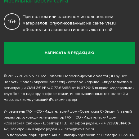
Мобильная версия сайта
При полном или частичном использовании
16+
материалов, опубликованных на сайте VN.ru,
обязательна активная гиперссылка на сайт
НАПИСАТЬ В РЕДАКЦИЮ
© 2015 - 2026 VN.ru Все новости Новосибирской области (ВН.ру Все
новости Новосибирской области) - сетевое издание. Свидетельство о
регистрации СМИ ЭЛ № ФС 77-66488 от 14.07.2016 выдано Федеральной
службой по надзору в сфере связи, информационных технологий и
массовых коммуникаций (Роскомнадзор)
Учредитель ГАУ НСО «Издательский дом «Советская Сибирь». Главный
редактор, руководитель-директор ГАУ НСО «Издательский дом
«Советская Сибирь» - Шрейтер Н.В. Телефон редакции
+ 7 (383) 314-00-
42
; Электронный адрес редакции
inzov@sovsibir.ru
По вопросам партнерства Анна Швагирь
pr@sovsibir.ru
Телефон
+7-983-