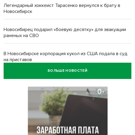
Легендарный хоккеист Тарасенко вернулся к брату в
Новосибирск
Новосибирец подарил «боевую десятку» для эвакуации
раненых на СВО
В Новосибирске корпорация кукол из США подала в суд
на приставов
БОЛЬШЕ НОВОСТЕЙ
В Новосибирске минздрав объявил бесплатную
диспансеризацию для 65-летних
В Новосибирске врачи прооперировали 25 тысяч
пациентов с катарактой
Знаменитый орангутан Бату отметил юбилей в
новосибирском зоопарке