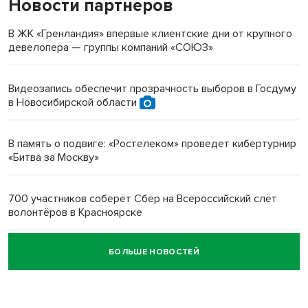
Новости партнеров
«Мы живём на пастбище!»: в новосибирском селе лошади
терроризируют жителей
В ЖК «Гренландия» впервые клиентские дни от крупного
девелопера — группы компаний «СОЮЗ»
Инвалид получил условный срок за избиение врачей
протезом под Новосибирском
Видеозапись обеспечит прозрачность выборов в Госдуму
в Новосибирской области
Новосибирский преподаватель с женой вошли в топ-16
многодетных в России
В память о подвиге: «Ростелеком» проведет кибертурнир
«Битва за Москву»
Обновлённое отделение ВТБ открылось в Искитиме
700 участников соберёт Сбер на Всероссийский слёт
волонтёров в Красноярске
БОЛЬШЕ НОВОСТЕЙ
Честный выбор: видеонаблюдение обеспечит
объективность результатов ЕДГ в Новосибирской
области