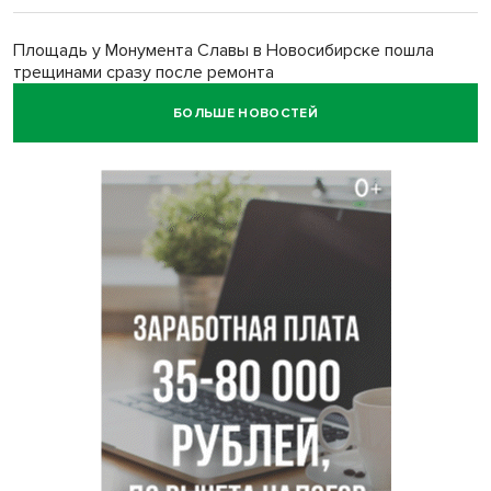
Площадь у Монумента Славы в Новосибирске пошла
трещинами сразу после ремонта
БОЛЬШЕ НОВОСТЕЙ
Африканский врач поразил новосибирцев в травмпункте
Академгородка
Покрытие рулежных дорожек обновили в аэропорту
Толмачево по нацпроекту
В Новосибирске зафиксирован рост заболеваемости
энтеровирусной инфекцией
В Новосибирске осудили внука за продажу дедова ружья
псевдо-мигранту