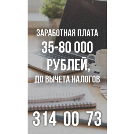
В Новосибирске врачи прооперировали 25 тысяч
пациентов с катарактой
Знаменитый орангутан Бату отметил юбилей в
новосибирском зоопарке
Новосибирские хирурги спасли сердце восьмиклассницы
с донорским клапаном