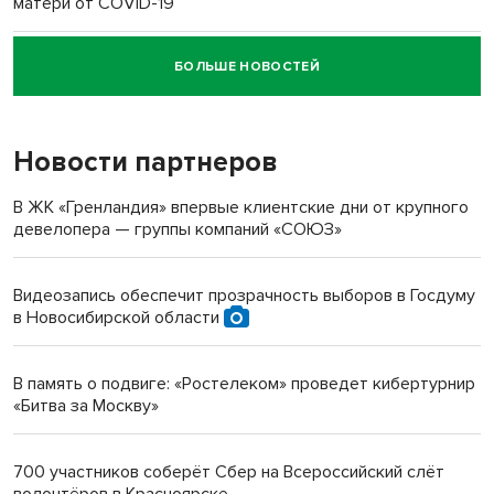
матери от COVID-19
БОЛЬШЕ НОВОСТЕЙ
Новосибирский суд наказал водителя за смерть
пенсионерки на вокзале
Новости партнеров
«Мы живём на пастбище!»: в новосибирском селе лошади
терроризируют жителей
В ЖК «Гренландия» впервые клиентские дни от крупного
девелопера — группы компаний «СОЮЗ»
Инвалид получил условный срок за избиение врачей
протезом под Новосибирском
Видеозапись обеспечит прозрачность выборов в Госдуму
в Новосибирской области
Новосибирский преподаватель с женой вошли в топ-16
многодетных в России
В память о подвиге: «Ростелеком» проведет кибертурнир
«Битва за Москву»
Обновлённое отделение ВТБ открылось в Искитиме
700 участников соберёт Сбер на Всероссийский слёт