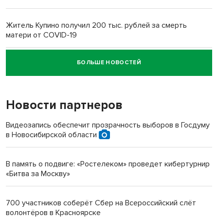
Житель Купино получил 200 тыс. рублей за смерть
матери от COVID-19
БОЛЬШЕ НОВОСТЕЙ
Новосибирский суд наказал водителя за смерть
пенсионерки на вокзале
Новости партнеров
«Мы живём на пастбище!»: в новосибирском селе лошади
терроризируют жителей
Видеозапись обеспечит прозрачность выборов в Госдуму
в Новосибирской области
Инвалид получил условный срок за избиение врачей
протезом под Новосибирском
В память о подвиге: «Ростелеком» проведет кибертурнир
«Битва за Москву»
Новосибирский преподаватель с женой вошли в топ-16
многодетных в России
700 участников соберёт Сбер на Всероссийский слёт
волонтёров в Красноярске