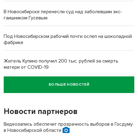
В Новосибирске перенесли суд над заболевшим экс-
гаишником Гусевым
Под Новосибирском рабочий почти ослеп на шоколадной
фабрике
Житель Купино получил 200 тыс. рублей за смерть
матери от COVID-19
БОЛЬШЕ НОВОСТЕЙ
Новосибирский суд наказал водителя за смерть
пенсионерки на вокзале
Новости партнеров
«Мы живём на пастбище!»: в новосибирском селе лошади
терроризируют жителей
Видеозапись обеспечит прозрачность выборов в Госдуму
в Новосибирской области
Инвалид получил условный срок за избиение врачей