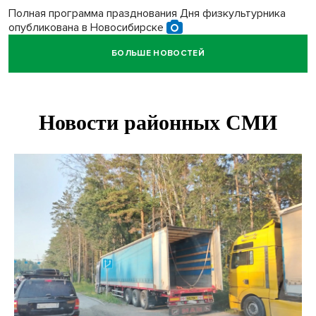
Полная программа празднования Дня физкультурника
опубликована в Новосибирске
БОЛЬШЕ НОВОСТЕЙ
Прогноз погоды на 8-9 августа в Новосибирске сделали
синоптики
Площадки для контроля перегруза начали строить на
въездах в Новосибирск
Дольщики долгостроя на Титова в Новосибирске
получили ключи от квартир
Доля рыночной ипотеки в России превысила 50% по
итогам июля 2026 года