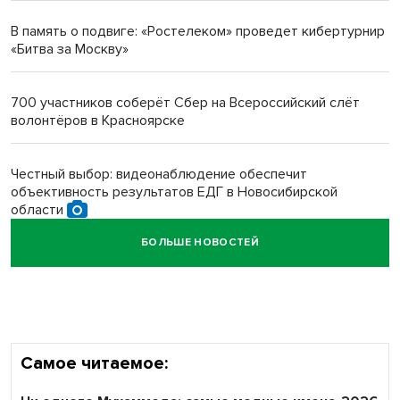
протезом под Новосибирском
В память о подвиге: «Ростелеком» проведет кибертурнир
«Битва за Москву»
Новосибирский преподаватель с женой вошли в топ-16
многодетных в России
700 участников соберёт Сбер на Всероссийский слёт
волонтёров в Красноярске
Обновлённое отделение ВТБ открылось в Искитиме
Честный выбор: видеонаблюдение обеспечит
объективность результатов ЕДГ в Новосибирской
области
БОЛЬШЕ НОВОСТЕЙ
Кибертанки пошли в бой: «Ростелеком» объявляет
участников «Битвы заводов» от Новосибирской
области
Самое читаемое: