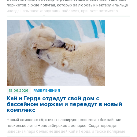
лорикетов. Яркие попугаи, которых за любовь к нектару и пыльце
иногда называют «попугаями-пчёлами», приносят потомство
практически каждый год, и этот не стал исключением.
18.06.2026
РАЗВЛЕЧЕНИЯ
Кай и Герда отдадут свой дом с
бассейном моржам и переедут в новый
комплекс
Новый комплекс «Арктика» планируют возвести в ближайшие
несколько лет в Новосибирском зоопарке. Сюда переедет
известная пара белых медведей Кай и Герда, а также полярные