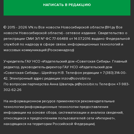
НАПИСАТЬ В РЕДАКЦИЮ
© 2015 - 2026 VN.ru Все новости Новосибирской области (ВН.ру Все
новости Новосибирской области) - сетевое издание. Свидетельство о
регистрации СМИ ЭЛ № ФС 77-66488 от 14.07.2016 выдано Федеральной
службой по надзору в сфере связи, информационных технологий и
массовых коммуникаций (Роскомнадзор)
Учредитель ГАУ НСО «Издательский дом «Советская Сибирь». Главный
редактор, руководитель-директор ГАУ НСО «Издательский дом
«Советская Сибирь» - Шрейтер Н.В. Телефон редакции
+ 7 (383) 314-00-
42
; Электронный адрес редакции
inzov@sovsibir.ru
По вопросам партнерства Анна Швагирь
pr@sovsibir.ru
Телефон
+7-983-
302-62-26
На информационном ресурсе применяются рекомендательные
технологии
(информационные технологии предоставления
информации на основе сбора, систематизации и анализа сведений,
относящихся к предпочтениям пользователей сети «Интернет»,
находящихся на территории Российской Федерации).