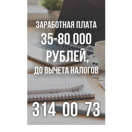
мошенничество на 3,5 миллиона
Под Новосибирском рыбак случайно поймал осетра за
полмиллиона рублей
Мартышки Бразза с модной стрижкой стали звездами
Новосибирского зоопарка