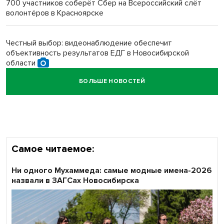
700 участников соберёт Сбер на Всероссийский слёт
волонтёров в Красноярске
Обновлённое отделение ВТБ открылось в Искитиме
Честный выбор: видеонаблюдение обеспечит
объективность результатов ЕДГ в Новосибирской
области
БОЛЬШЕ НОВОСТЕЙ
Кибертанки пошли в бой: «Ростелеком» объявляет
участников «Битвы заводов» от Новосибирской
области
Самое читаемое:
Ни одного Мухаммеда: самые модные имена-2026
назвали в ЗАГСах Новосибирска