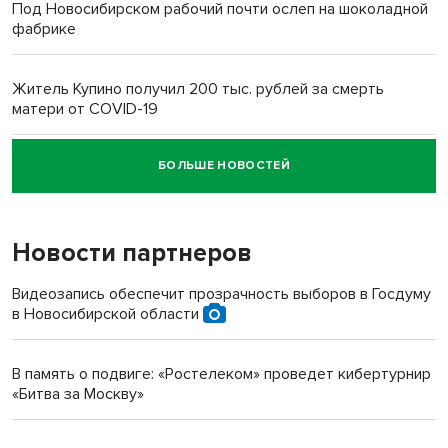
Под Новосибирском рабочий почти ослеп на шоколадной
фабрике
Житель Купино получил 200 тыс. рублей за смерть
матери от COVID-19
БОЛЬШЕ НОВОСТЕЙ
Новосибирский суд наказал водителя за смерть
пенсионерки на вокзале
Новости партнеров
«Мы живём на пастбище!»: в новосибирском селе лошади
терроризируют жителей
Видеозапись обеспечит прозрачность выборов в Госдуму
в Новосибирской области
Инвалид получил условный срок за избиение врачей
протезом под Новосибирском
В память о подвиге: «Ростелеком» проведет кибертурнир
«Битва за Москву»
Новосибирский преподаватель с женой вошли в топ-16
многодетных в России