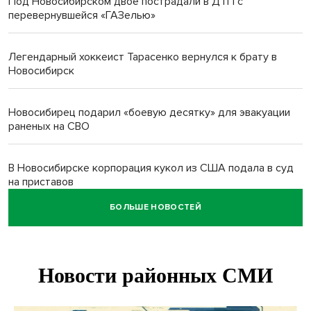
Под Новосибирском двое пострадали в ДТП с
перевернувшейся «ГАЗелью»
Легендарный хоккеист Тарасенко вернулся к брату в
Новосибирск
Новосибирец подарил «боевую десятку» для эвакуации
раненых на СВО
В Новосибирске корпорация кукол из США подала в суд
на приставов
БОЛЬШЕ НОВОСТЕЙ
В Новосибирске минздрав объявил бесплатную
диспансеризацию для 65-летних
В Новосибирске врачи прооперировали 25 тысяч
пациентов с катарактой