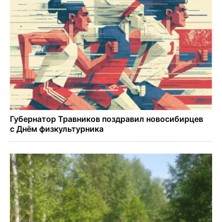
Знаменитый орангутан Бату отметил юбилей в
новосибирском зоопарке
Новосибирские хирурги спасли сердце восьмиклассницы
с донорским клапаном