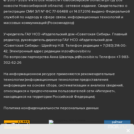
© 2015 - 2026 VN.ru Все новости Новосибирской области (ВН.ру Все
новости Новосибирской области) - сетевое издание. Свидетельство о
регистрации СМИ ЭЛ № ФС 77-66488 от 14.07.2016 выдано Федеральной
службой по надзору в сфере связи, информационных технологий и
массовых коммуникаций (Роскомнадзор)
Учредитель ГАУ НСО «Издательский дом «Советская Сибирь». Главный
редактор, руководитель-директор ГАУ НСО «Издательский дом
«Советская Сибирь» - Шрейтер Н.В. Телефон редакции
+ 7 (383) 314-00-
42
; Электронный адрес редакции
inzov@sovsibir.ru
По вопросам партнерства Анна Швагирь
pr@sovsibir.ru
Телефон
+7-983-
302-62-26
На информационном ресурсе применяются рекомендательные
технологии
(информационные технологии предоставления
информации на основе сбора, систематизации и анализа сведений,
относящихся к предпочтениям пользователей сети «Интернет»,
находящихся на территории Российской Федерации).
Политика конфиденциальности персональных данных