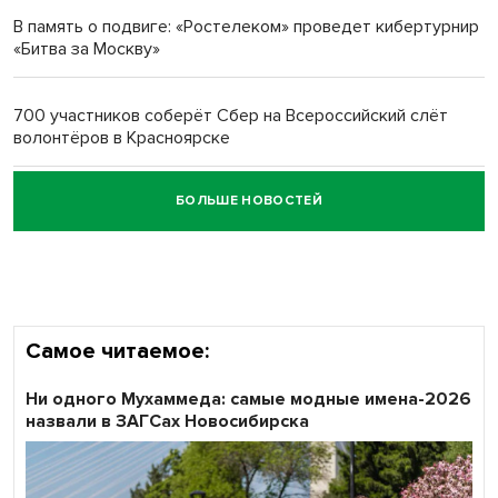
В память о подвиге: «Ростелеком» проведет кибертурнир
«Битва за Москву»
Обновлённое отделение ВТБ открылось в Искитиме
700 участников соберёт Сбер на Всероссийский слёт
волонтёров в Красноярске
БОЛЬШЕ НОВОСТЕЙ
Честный выбор: видеонаблюдение обеспечит
объективность результатов ЕДГ в Новосибирской
области
Самое читаемое:
Ни одного Мухаммеда: самые модные имена-2026
назвали в ЗАГСах Новосибирска