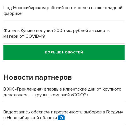
Под Новосибирском рабочий почти ослеп на шоколадной
фабрике
Житель Купино получил 200 тыс. рублей за смерть
матери от COVID-19
БОЛЬШЕ НОВОСТЕЙ
Новосибирский суд наказал водителя за смерть
пенсионерки на вокзале
Новости партнеров
«Мы живём на пастбище!»: в новосибирском селе лошади
терроризируют жителей
В ЖК «Гренландия» впервые клиентские дни от крупного
девелопера — группы компаний «СОЮЗ»
Инвалид получил условный срок за избиение врачей
протезом под Новосибирском
Видеозапись обеспечит прозрачность выборов в Госдуму
в Новосибирской области
Новосибирский преподаватель с женой вошли в топ-16
многодетных в России