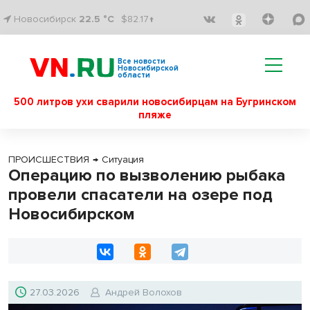
Новосибирск
22.5 °C
$82.17↑
Все новости
Новосибирской
области
500 литров ухи сварили новосибирцам на Бугринском
пляже
ПРОИСШЕСТВИЯ
→
Ситуация
Операцию по вызволению рыбака
провели спасатели на озере под
Новосибирском
27.03.2026
Андрей Волохов