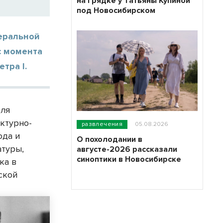
на грядке у Татьяны Купиной
под Новосибирском
неральной
с момента
тра I.
для
ктурно-
развлечения
05.08.2026
ода и
О похолодании в
атуры,
августе-2026 рассказали
синоптики в Новосибирске
ка в
ской