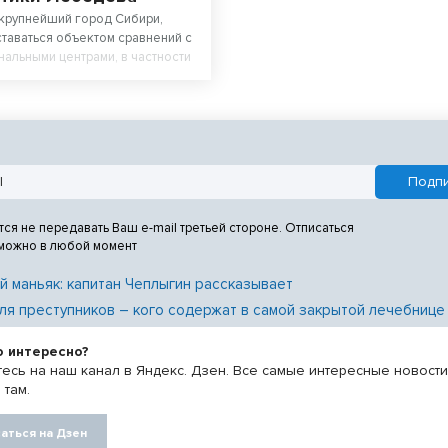
крупнейший город Сибири,
таваться объектом сравнений с
нальными центрами, в частности
м.
тся не передавать Ваш e-mail третьей стороне. Отписаться
 можно в любой момент
й маньяк: капитан Чеплыгин рассказывает
ля преступников – кого содержат в самой закрытой лечебнице
о интересно?
есь на наш канал в Яндекс. Дзен. Все самые интересные новост
 там.
аться на Дзен