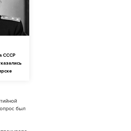
а СССР
тказались
ирске
ртийной
вопрос был