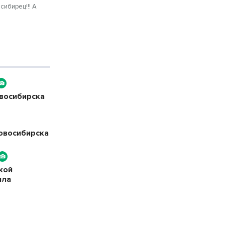
сибирец!!! А
овосибирска
Новосибирска
кой
ила