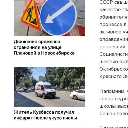
СССР свыше
качестве г
обвинителя
процессе в 
активное у
оправдании
репрессий.
Социалисти
шестью орд
Октябрьско
Красного З
Напомним, 
генпрокуро
школы выст
решен поло