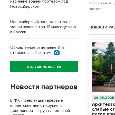
избиение врачей протезом под
А кто он такой 
Новосибирском
этот кто?
Новосибирский преподаватель с
женой вошли в топ-16 многодетных
НОВОСТИ РА
в России
Обновлённое отделение ВТБ
открылось в Искитиме
БОЛЬШЕ НОВОСТЕЙ
Новости партнеров
26.05.2025
В ЖК «Гренландия» впервые
Архитект
клиентские дни от крупного
слабые с
девелопера — группы компаний
после кр