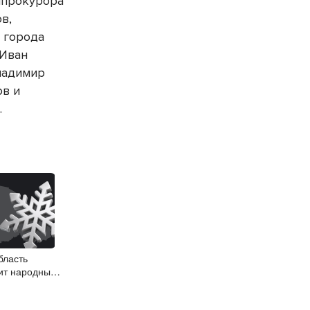
нпрокурора
в,
 города
 Иван
ладимир
ов и
.
бласть
ит народные