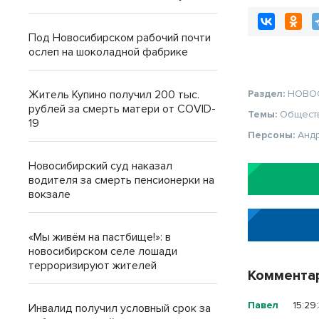
России» контр
на социальных
Под Новосибирском рабочий почти
ослеп на шоколадной фабрике
Житель Купино получил 200 тыс.
Раздел:
НОВО
рублей за смерть матери от COVID-
Темы:
Общест
19
Персоны:
Анд
Новосибирский суд наказал
водителя за смерть пенсионерки на
вокзале
«Мы живём на пастбище!»: в
новосибирском селе лошади
терроризируют жителей
Коммента
Павел
15:29
Инвалид получил условный срок за