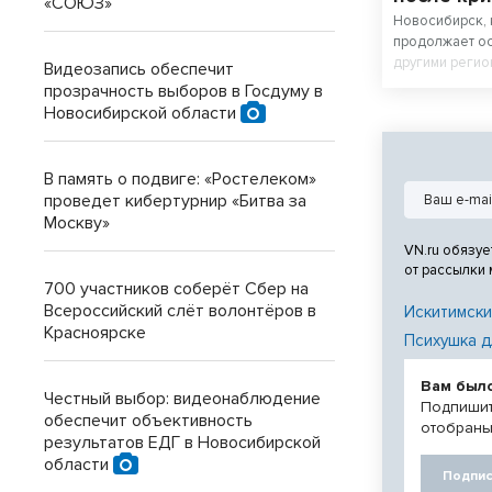
«СОЮЗ»
Новосибирск, 
продолжает ос
другими регио
Видеозапись обеспечит
с Красноярско
прозрачность выборов в Госдуму в
Новосибирской области
В память о подвиге: «Ростелеком»
проведет кибертурнир «Битва за
Москву»
VN.ru обязуе
от рассылки
700 участников соберёт Сбер на
Всероссийский слёт волонтёров в
Искитимски
Красноярске
Психушка д
Вам был
Честный выбор: видеонаблюдение
Подпишит
обеспечит объективность
отобраны
результатов ЕДГ в Новосибирской
области
Подпис