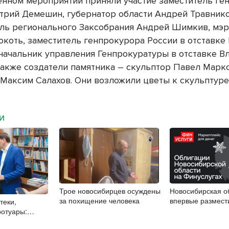
енном мероприятии приняли участие заместитель ге
трий Демешин, губернатор области Андрей Травнико
ль регионального Заксобрания Андрей Шимкив, мэр
окоть, заместитель генпрокурора России в отставке
начальник управления Генпрокуратуры в отставке В
 также создатели памятника – скульптор Павел Марк
 Максим Салахов. Они возложили цветы к скульптуре
МИ
Трое новосибирцев осуждены
Новосибирская о
за похищение человека
впервые размест
теки,
облигации
отуары:
 «Единой