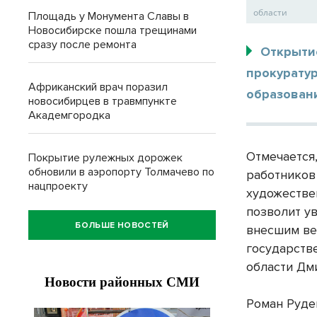
области
Площадь у Монумента Славы в
Новосибирске пошла трещинами
сразу после ремонта
Открыти
прокуратур
Африканский врач поразил
образовани
новосибирцев в травмпункте
Академгородка
Отмечается
Покрытие рулежных дорожек
обновили в аэропорту Толмачево по
работников
нацпроекту
художестве
позволит у
БОЛЬШЕ НОВОСТЕЙ
внесшим ве
государств
области Дм
Роман Руде