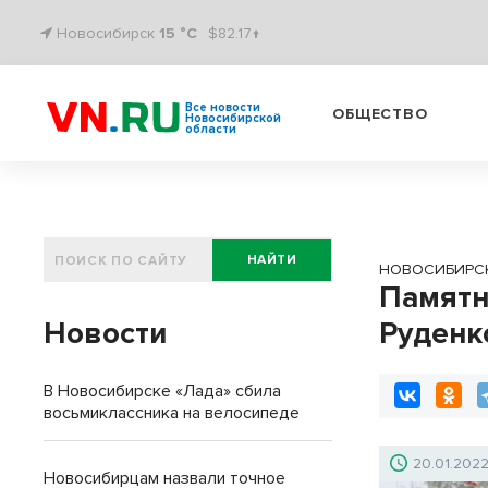
Новосибирск
15 °C
$82.17↑
Все новости
ОБЩЕСТВО
Новосибирской
области
НАЙТИ
НОВОСИБИРС
Памятн
Новости
Руденк
В Новосибирске «Лада» сбила
восьмиклассника на велосипеде
20.01.202
Новосибирцам назвали точное