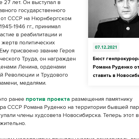
 27 лет. Он выступал в
лавного государственного
 от СССР на Нюрнбергском
1945-1946 гг., принимал
частие в реабилитации и
 жертв политических
07.12.2021
 Ему присвоено звание Героя
ческого Труда, он награжден
Бюст генпрокурор
енами Ленина, орденами
Романа Руденко о
й Революции и Трудового
ставить в Новосиб
намени, медалями.
что ранее
против проекта
размещения памятнику
ра СССР Романа Руденко на территории бывшей па
упали члены худсовета Новосибирска. Теперь этот 
жительно.