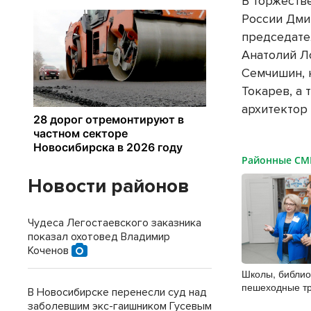
В торжеств
России Дми
председате
Анатолий Л
Семчишин, 
Токарев, а
архитектор
Районные С
Новости районов
Чудеса Легостаевского заказника
показал охотовед Владимир
Коченов
Школы, библио
пешеходные тр
В Новосибирске перенесли суд над
представители
заболевшим экс-гаишником Гусевым