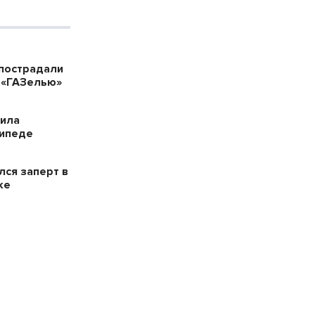
пострадали
 «ГАЗелью»
била
сипеде
лся заперт в
ке