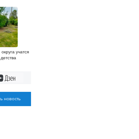
 округа учатся
 детства
Дзен
ь новость