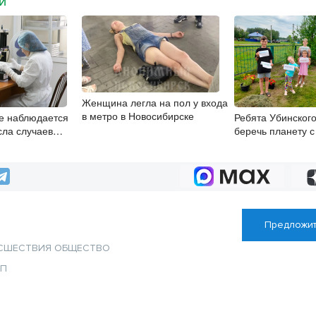
МИ
Женщина легла на пол у входа
в метро в Новосибирске
е наблюдается
Ребята Убинского
сла случаев
беречь планету с
й инфекции
Предложит
СШЕСТВИЯ
ОБЩЕСТВО
ТП