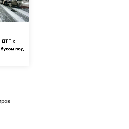
 ДТП с
обусом под
иров