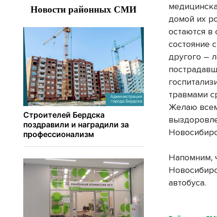
медицинска
домой их р
остаются в 
состояние с
другого – 
пострадавш
госпитализ
травмами с
Желаю все
выздоровле
Новосибир
Напомним, 
Новосибирс
автобуса.