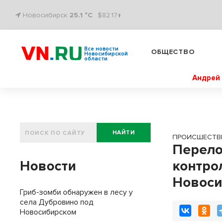
Новосибирск
25.1 °C
$82.17↑
Все новости
ОБЩЕСТВО
Новосибирской
области
Андрей 
НАЙТИ
ПРОИСШЕСТВ
Перело
Новости
контро
Новоси
Гриб-зомби обнаружен в лесу у
села Дубровино под
Новосибирском