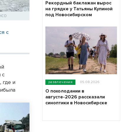
Рекордный баклажан вырос
на грядке у Татьяны Купиной
под Новосибирском
 НСО
ся с
ой
 с
 где и
развлечения
05.08.2026
рибыла
О похолодании в
августе-2026 рассказали
синоптики в Новосибирске