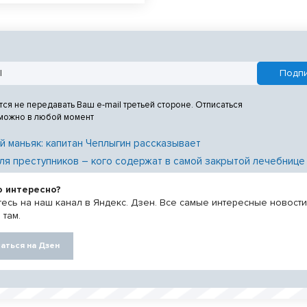
мый сам отправил знакомого
тва на спецоперацию.
тся не передавать Ваш e-mail третьей стороне. Отписаться
 можно в любой момент
й маньяк: капитан Чеплыгин рассказывает
ля преступников – кого содержат в самой закрытой лечебнице
о интересно?
есь на наш канал в Яндекс. Дзен. Все самые интересные новост
 там.
аться на Дзен