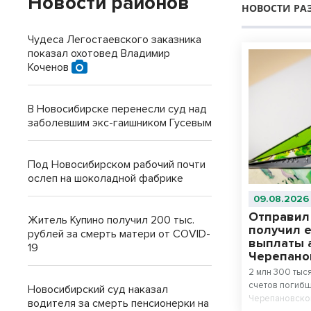
Новости районов
НОВОСТИ РА
Чудеса Легостаевского заказника
показал охотовед Владимир
Коченов
В Новосибирске перенесли суд над
заболевшим экс-гаишником Гусевым
Под Новосибирском рабочий почти
ослеп на шоколадной фабрике
09.08.2026
Отправил
Житель Купино получил 200 тыс.
получил 
рублей за смерть матери от COVID-
выплаты 
19
Черепано
2 млн 300 тыс
счетов погибш
Новосибирский суд наказал
Черепановског
водителя за смерть пенсионерки на