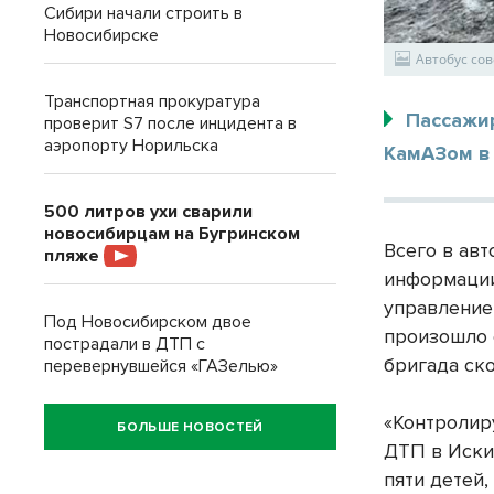
Сибири начали строить в
Новосибирске
Автобус со
Транспортная прокуратура
Пассажир
проверит S7 после инцидента в
аэропорту Норильска
КамАЗом в 
500 литров ухи сварили
новосибирцам на Бугринском
Всего в ав
пляже
информации
управление
Под Новосибирском двое
произошло 
пострадали в ДТП с
бригада ск
перевернувшейся «ГАЗелью»
«Контролир
БОЛЬШЕ НОВОСТЕЙ
ДТП в Иски
пяти детей