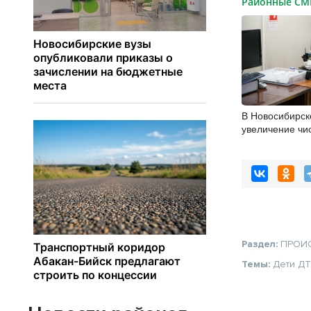
Районные С
В Новосибирск
увеличение чи
энтеровирусно
Раздел:
ПРОИ
Темы:
Дети
Д