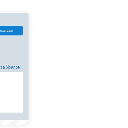
 за Уралом
и