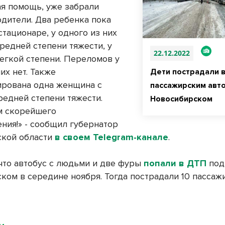
я помощь, уже забрали
одители. Два ребенка пока
стационаре, у одного из них
редней степени тяжести, у
22.12.2022
легкой степени. Переломов у
их нет. Также
Дети пострадали в
ирована одна женщина с
пассажирским авт
редней степени тяжести.
Новосибирском
м скорейшего
ния!» - сообщил губернатор
ской области
в своем Telegram-канале
.
что автобус с людьми и две фуры
попали в ДТП
под
ком в середине ноября. Тогда пострадали 10 пассаж