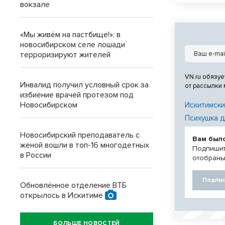
суде, обвиняе
вокзале
инвалида детс
«Мы живём на пастбище!»: в
новосибирском селе лошади
терроризируют жителей
VN.ru обязуе
Инвалид получил условный срок за
от рассылки
избиение врачей протезом под
Новосибирском
Искитимски
Психушка д
Новосибирский преподаватель с
Вам был
женой вошли в топ-16 многодетных
Подпишит
в России
отобраны
Подпис
Обновлённое отделение ВТБ
открылось в Искитиме
БОЛЬШЕ НОВОСТЕЙ