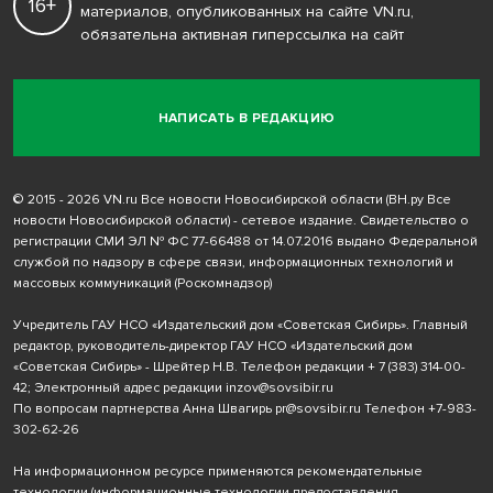
16+
материалов, опубликованных на сайте VN.ru,
обязательна активная гиперссылка на сайт
НАПИСАТЬ В РЕДАКЦИЮ
© 2015 - 2026 VN.ru Все новости Новосибирской области (ВН.ру Все
новости Новосибирской области) - сетевое издание. Свидетельство о
регистрации СМИ ЭЛ № ФС 77-66488 от 14.07.2016 выдано Федеральной
службой по надзору в сфере связи, информационных технологий и
массовых коммуникаций (Роскомнадзор)
Учредитель ГАУ НСО «Издательский дом «Советская Сибирь». Главный
редактор, руководитель-директор ГАУ НСО «Издательский дом
«Советская Сибирь» - Шрейтер Н.В. Телефон редакции
+ 7 (383) 314-00-
42
; Электронный адрес редакции
inzov@sovsibir.ru
По вопросам партнерства Анна Швагирь
pr@sovsibir.ru
Телефон
+7-983-
302-62-26
На информационном ресурсе применяются рекомендательные
технологии
(информационные технологии предоставления