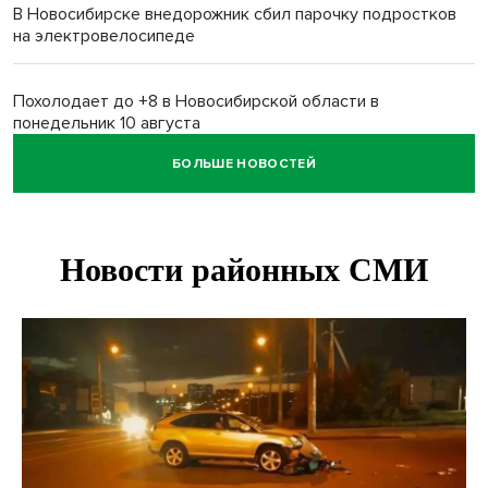
В Новосибирске внедорожник сбил парочку подростков
на электровелосипеде
Похолодает до +8 в Новосибирской области в
понедельник 10 августа
БОЛЬШЕ НОВОСТЕЙ
Высокая пожароопасность IV класса на 4 дня объявлена в
Новосибирске
Двойня выдрят родилась в семействе куньих
Новосибирского зоопарка
Гриб-зомби обнаружен в лесу у села Дубровино под
Новосибирском
ХК «Сибирь» подписал контракт с обладателем Кубка
Стэнли Евгением Кузнецовым