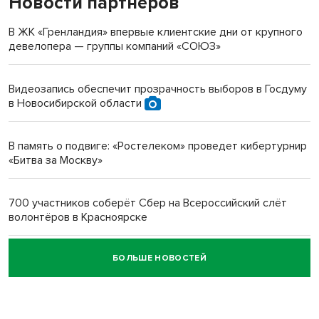
Новости партнеров
«Мы живём на пастбище!»: в новосибирском селе лошади
терроризируют жителей
В ЖК «Гренландия» впервые клиентские дни от крупного
девелопера — группы компаний «СОЮЗ»
Инвалид получил условный срок за избиение врачей
протезом под Новосибирском
Видеозапись обеспечит прозрачность выборов в Госдуму
в Новосибирской области
Новосибирский преподаватель с женой вошли в топ-16
многодетных в России
В память о подвиге: «Ростелеком» проведет кибертурнир
«Битва за Москву»
Обновлённое отделение ВТБ открылось в Искитиме
700 участников соберёт Сбер на Всероссийский слёт
волонтёров в Красноярске
БОЛЬШЕ НОВОСТЕЙ
Честный выбор: видеонаблюдение обеспечит
объективность результатов ЕДГ в Новосибирской
области