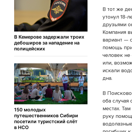
В тот же де
утонул 18-л
друзьями он
Компания в
вариант — 
помощь при
человек не
или, возмож
искали вод
дна.
В Поисково
оба случая
местах. Там
руку помощ
водолазные
погибших к