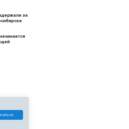
адержали за
осибирске
начинается
ещей