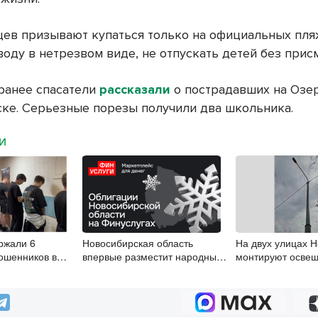
ев призывают купаться только на официальных пляж
воду в нетрезвом виде, не отпускать детей без прис
ранее спасатели
рассказали
о пострадавших на Озе
ке. Серьезные порезы получили два школьника.
МИ
ржали 6
Новосибирская область
На двух улицах 
ошенников в
впервые разместит народные
монтируют осве
облигации