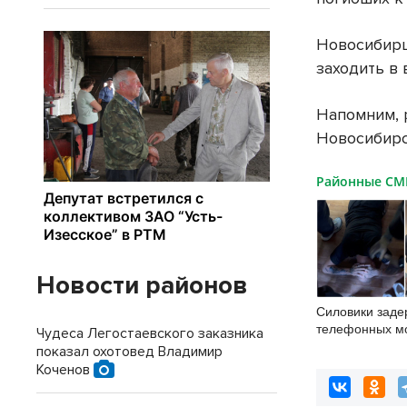
Новосибирц
заходить в 
Напомним, 
Новосибирс
Районные С
Новости районов
Силовики заде
телефонных м
Чудеса Легостаевского заказника
Новосибирске
показал охотовед Владимир
Коченов