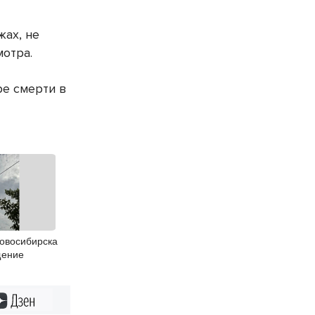
ах, не
мотра.
ре смерти в
Новосибирска
щение
Дзен