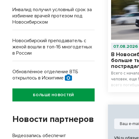
Инвалид получил условный срок за
избиение врачей протезом под
Новосибирском
Новосибирский преподаватель с
07.08.2026
женой вошли в топ-16 многодетных
в России
В Новоси
больше т
пострада
Обновлённое отделение ВТБ
Всего с начал
открылось в Искитиме
человек, еще 
всего погибши
травмированны
БОЛЬШЕ НОВОСТЕЙ
проезда перек
Новости партнеров
Видеозапись обеспечит
VN.ru обязуе