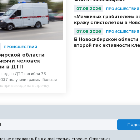
07.08.2026
ПРОИСШЕСТВИЯ
«Мамкиных грабителей» з
кражу с пистолетом в Нов
07.08.2026
ПРОИСШЕСТВИЯ
В Новосибирской области 
второй пик активности кл
ПРОИСШЕСТВИЯ
бирской области
ысячи человек
ли в ДТП
а года в ДТП погибли 78
1037 получили травмы. Больше
х при выезде на встречку,
х - при нарушении правил
рестков.
тся не передавать Ваш e-mail третьей стороне. Отписаться