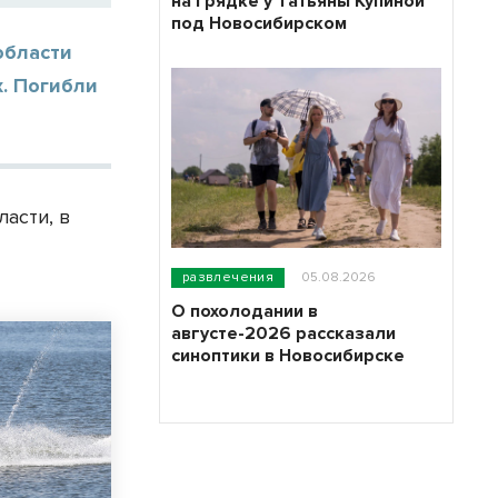
на грядке у Татьяны Купиной
под Новосибирском
области
. Погибли
асти, в
развлечения
05.08.2026
О похолодании в
августе-2026 рассказали
синоптики в Новосибирске