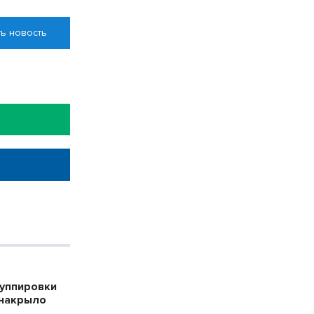
ь новость
уппировки
накрыло