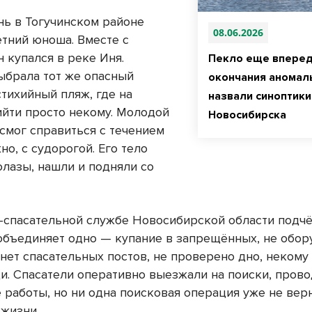
нь в Тогучинском районе
08.06.2026
етний юноша. Вместе с
 купался в реке Иня.
Пекло еще вперед
ыбрала тот же опасный
окончания аномал
стихийный пляж, где на
назвали синоптики
йти просто некому. Молодой
Новосибирска
 смог справиться с течением
но, с судорогой. Его тело
олазы, нашли и подняли со
-спасательной службе Новосибирской области подч
 объединяет одно — купание в запрещённых, не обо
 нет спасательных постов, не проверено дно, некому
и. Спасатели оперативно выезжали на поиски, пров
 работы, но ни одна поисковая операция уже не вер
 жизни.