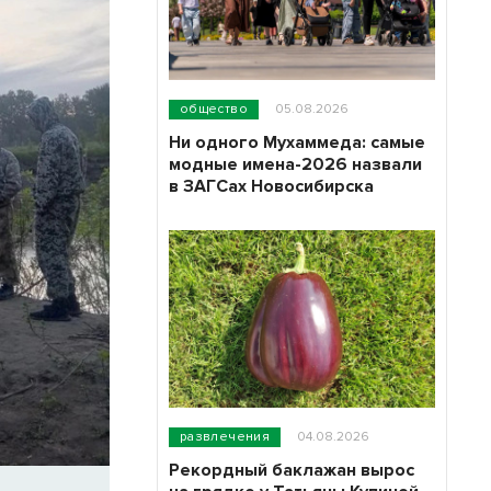
общество
05.08.2026
Ни одного Мухаммеда: самые
модные имена-2026 назвали
в ЗАГСах Новосибирска
развлечения
04.08.2026
Рекордный баклажан вырос