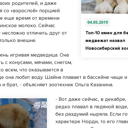
воих родителей, и даже
я со «взрослой» порцией
се еще время от времени
04.05.2019
ринское молоко. Сейчас
 несложно отличить друг от
Топ-10 имен для б
 только внешне.
медвежат назвал
Новосибирский зо
чень игривая медведица. Она
ь с конусами, мячами, снегом,
о всем, что оказывается в
ще она любит воду. Шайна плавает в бассейне чаще и
 и брат, - объясняет зоотехник Ольга Казанина.
- Вот даже сейчас, в декабре
редко плавал в ледяной воде
без раздумий ныряла. Если г
характере Норди, то его глав