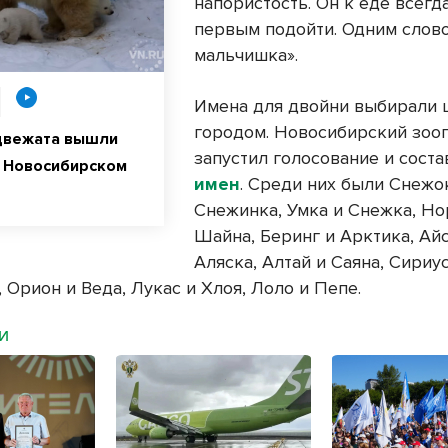
напористость. Он к еде всегд
первым подойти. Одним слов
мальчишка».
Имена для двойни выбирали
городом. Новосибирский зоо
двежата вышли
запустил голосование и сост
в Новосибирском
имен
. Среди них были Снежо
Снежинка, Умка и Снежка, Но
Шайна, Беринг и Арктика, Ай
Аляска, Алтай и Саяна, Сириу
 Орион и Веда, Лукас и Хлоя, Лоло и Пепе.
МИ