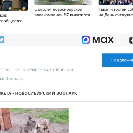
Самолёт новосибирской
Тысячи гостей с
авиакомпании S7 выкатился за
на День физкуль
ков:
пределы полосы в Норильске
в Новосибирске
сообщество
 области –
 надёжный
Предложит
СТВО
НОВОСИБИРСК
РАЗВЛЕЧЕНИЯ
ыт
Зоопарк
ЖЕТА - НОВОСИБИРСКИЙ ЗООПАРК