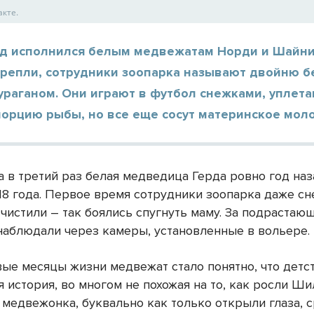
акте.
од исполнился белым медвежатам Норди и Шайни
крепли, сотрудники зоопарка называют двойню 
ураганом. Они играют в футбол снежками, уплет
орцию рыбы, но все еще сосут материнское моло
 в третий раз белая медведица Герда ровно год наза
18 года. Первое время сотрудники зоопарка даже сн
 чистили – так боялись спугнуть маму. За подрастаю
аблюдали через камеры, установленные в вольере.
вые месяцы жизни медвежат стало понятно, что детс
я история, во многом не похожая на то, как росли Ши
 медвежонка, буквально как только открыли глаза, с