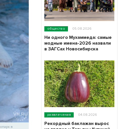
общество
05.08.2026
Ни одного Мухаммеда: самые
модные имена-2026 назвали
в ЗАГСах Новосибирска
развлечения
04.08.2026
Рекордный баклажан вырос
опарк в