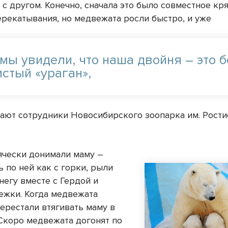
 с другом. Конечно, сначала это было совместное кр
рекатывания, но медвежата росли быстро, и уже
 мы увидели, что наша двойня – это 
истый «ураган»,
вают сотрудники Новосибирского зоопарка им. Рости
чески донимали маму –
 по ней как с горки, рыли
негу вместе с Гердой и
нежки. Когда медвежата
перестали втягивать маму в
 Скоро медвежата догонят по