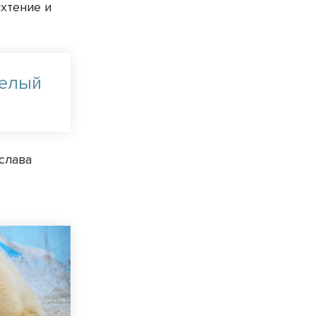
яхтение и
белый
слава