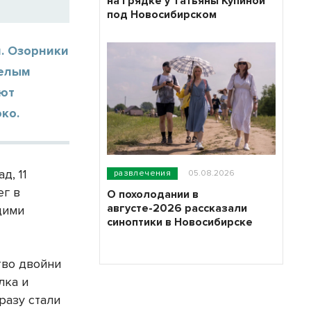
на грядке у Татьяны Купиной
под Новосибирском
. Озорники
белым
ают
ко.
д, 11
развлечения
05.08.2026
ег в
О похолодании в
августе-2026 рассказали
щими
синоптики в Новосибирске
тво двойни
лка и
разу стали