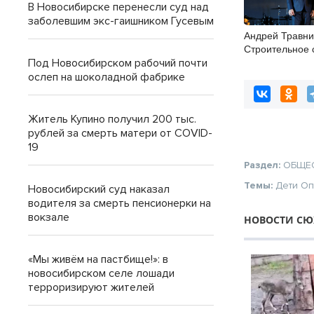
В Новосибирске перенесли суд над
заболевшим экс-гаишником Гусевым
Андрей Травни
Строительное 
Новосибирской
Под Новосибирском рабочий почти
сплочённый и
ослеп на шоколадной фабрике
коллектив
Житель Купино получил 200 тыс.
рублей за смерть матери от COVID-
19
Раздел:
ОБЩЕ
Темы:
Дети
Оп
Новосибирский суд наказал
водителя за смерть пенсионерки на
вокзале
НОВОСТИ СЮ
«Мы живём на пастбище!»: в
новосибирском селе лошади
терроризируют жителей