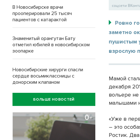
соцсети ВКонт
В Новосибирске врачи
прооперировали 25 тысяч
пациентов с катарактой
Ровно г
заметно о
Знаменитый орангутан Бату
пушистым 
отметил юбилей в новосибирском
взрослую п
зоопарке
Новосибирские хирурги спасли
сердце восьмиклассницы с
Мамой стала
донорским клапаном
декабря 20
вольере не
БОЛЬШЕ НОВОСТЕЙ
малышами н
«Уже в пер
– это особа
Ростик. Два