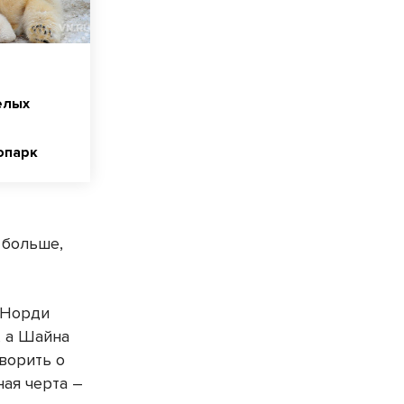
елых
опарк
 больше,
, Норди
, а Шайна
оворить о
ная черта –