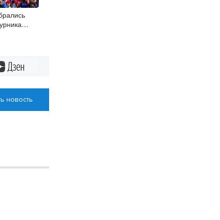
обрались
турника
Дзен
ь новость