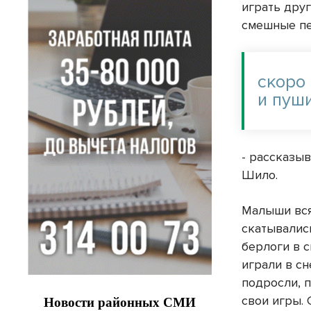
играть друг
смешные пе
скоро
и пуш
- рассказы
Шило.
Малыши вся
скатывались
берлоги в с
играли в с
подросли, 
свои игры.