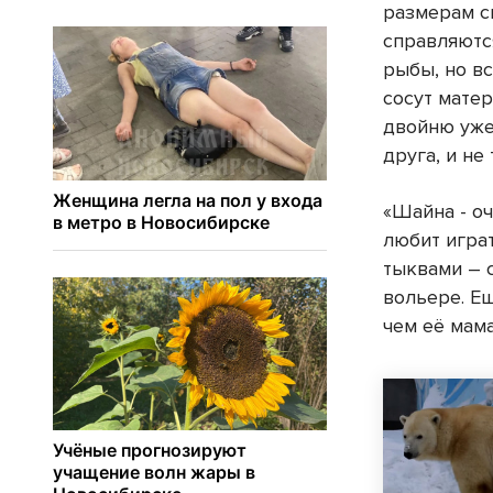
размерам с
справляютс
рыбы, но в
сосут мате
двойню уже
друга, и не
«Шайна - о
любит играт
тыквами – с
вольере. Е
чем её мама