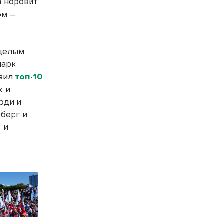
а норовит
ом –
 целым
парк
авил
топ-10
к и
рди и
сберг и
с и