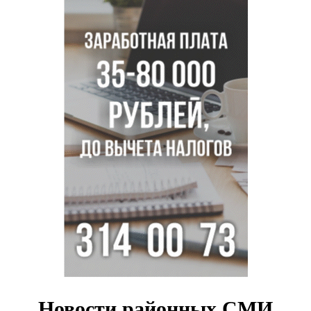
Покрытие рулежных дорожек обновили в аэропорту
Толмачево по нацпроекту
В Новосибирске зафиксирован рост заболеваемости
энтеровирусной инфекцией