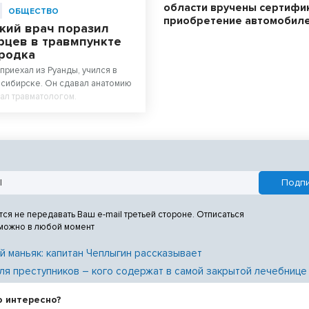
области вручены сертифи
ОБЩЕСТВО
приобретение автомобил
кий врач поразил
рцев в травмпункте
родка
приехал из Руанды, учился в
сибирске. Он сдавал анатомию
тал травматологом.
тся не передавать Ваш e-mail третьей стороне. Отписаться
 можно в любой момент
й маньяк: капитан Чеплыгин рассказывает
ля преступников – кого содержат в самой закрытой лечебнице
о интересно?