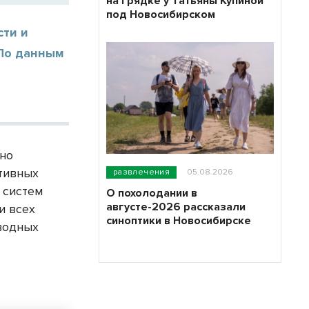
на грядке у Татьяны Купиной
под Новосибирском
сти и
 По данным
ено
тивных
развлечения
05.08.2026
 систем
О похолодании в
августе-2026 рассказали
и всех
синоптики в Новосибирске
 водных