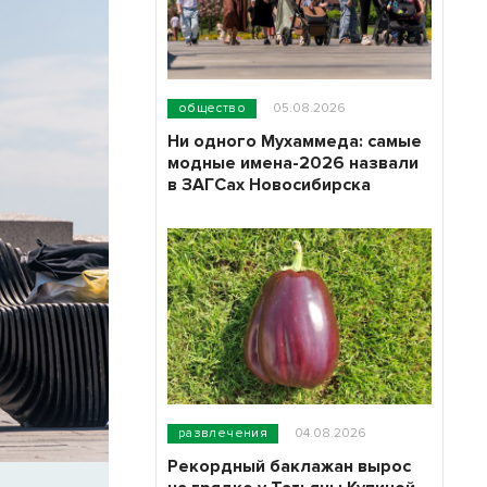
общество
05.08.2026
Ни одного Мухаммеда: самые
модные имена-2026 назвали
в ЗАГСах Новосибирска
развлечения
04.08.2026
Рекордный баклажан вырос