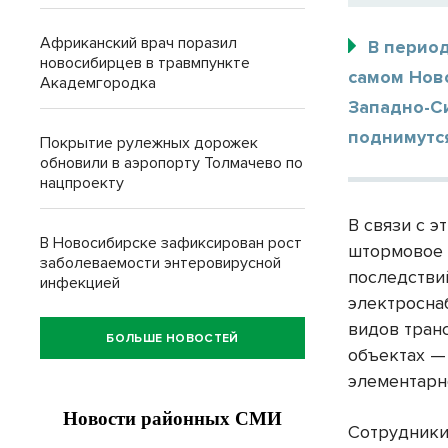
Африканский врач поразил
В период
новосибирцев в травмпункте
самом Нов
Академгородка
Западно-С
поднимутся
Покрытие рулежных дорожек
обновили в аэропорту Толмачево по
нацпроекту
В связи с 
В Новосибирске зафиксирован рост
штормовое 
заболеваемости энтеровирусной
последстви
инфекцией
электросна
видов тран
БОЛЬШЕ НОВОСТЕЙ
объектах —
элементарн
Сотрудники