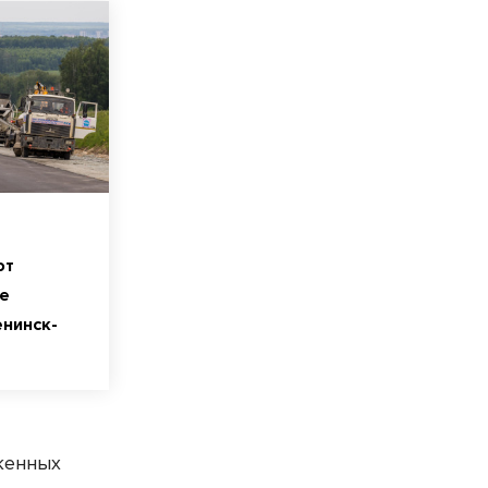
ют
е
нинск-
женных