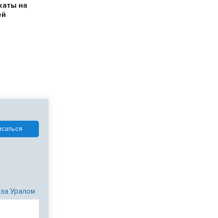
каты на
ей
 за Уралом