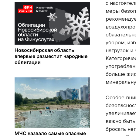
с настояте
меры безоп
рекомендуе
воздухопро
обязательн
убором, из
нагрузок и 
Категориче
употреблен
больше жид
минеральну
Особое вни
безопаснос
увеличивае
важно быть
бросать не