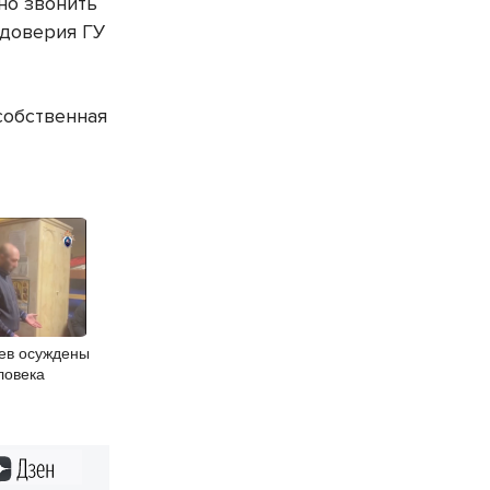
но звонить
 доверия ГУ
собственная
ев осуждены
ловека
Дзен