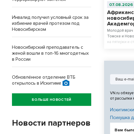
07.08.2026
Африканс
Инвалид получил условный срок за
новосиби
избиение врачей протезом под
Академго
Новосибирском
Молодой врач 
Томске и Ново
на пятерки и с
Новосибирский преподаватель с
женой вошли в топ-16 многодетных
в России
Обновлённое отделение ВТБ
открылось в Искитиме
VN.ru обязуе
от рассылки
БОЛЬШЕ НОВОСТЕЙ
Искитимски
Психушка д
Новости партнеров
Вам был