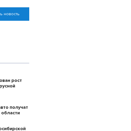
ь новость
ован рост
русной
авто получат
 области
осибирской