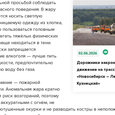
льной просьбой соблюдать
асного поведения. В жару
тся носить светлую
ницаемую одежду из хлопка,
о пользоваться головным
бегать тяжёлых физических
чаще находиться в тени.
ски запрещается
02.06.2026
ие алкоголя — лучше пить
кости, предпочтительно
Дорожники закро
ю воду без газа.
движение на трасс
«Новосибирск – Ле
мание — пожарной
Кузнецкий»
ти. Аномальная жара кратно
т риск возгораний, поэтому
 аккуратными с огнём, не
потушенные окурки и не разводить костры в неполо