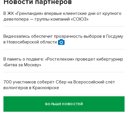
Новости партнеров
«Мы живём на пастбище!»: в новосибирском селе лошади
терроризируют жителей
В ЖК «Гренландия» впервые клиентские дни от крупного
девелопера — группы компаний «СОЮЗ»
Инвалид получил условный срок за избиение врачей
протезом под Новосибирском
Видеозапись обеспечит прозрачность выборов в Госдуму
в Новосибирской области
Новосибирский преподаватель с женой вошли в топ-16
многодетных в России
В память о подвиге: «Ростелеком» проведет кибертурнир
«Битва за Москву»
Обновлённое отделение ВТБ открылось в Искитиме
700 участников соберёт Сбер на Всероссийский слёт
волонтёров в Красноярске
БОЛЬШЕ НОВОСТЕЙ
Честный выбор: видеонаблюдение обеспечит
объективность результатов ЕДГ в Новосибирской
области