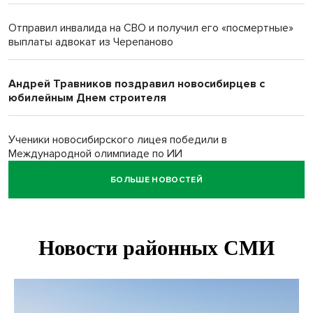
Отправил инвалида на СВО и получил его «посмертные»
выплаты адвокат из Черепаново
Андрей Травников поздравил новосибирцев с
юбилейным Днем строителя
Ученики новосибирского лицея победили в
Международной олимпиаде по ИИ
БОЛЬШЕ НОВОСТЕЙ
Остановку электричек о.п. Радуга Сибири начали строить
в Новосибирске
Транспортная прокуратура проверит S7 после инцидента
в аэропорту Норильска
500 литров ухи сварили новосибирцам на