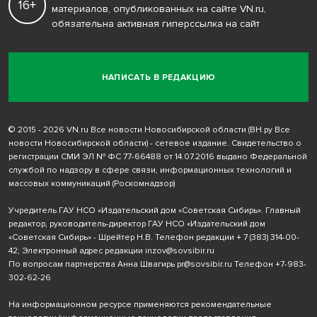
16+
материалов, опубликованных на сайте VN.ru,
обязательна активная гиперссылка на сайт
НАПИСАТЬ В РЕДАКЦИЮ
© 2015 - 2026 VN.ru Все новости Новосибирской области (ВН.ру Все
новости Новосибирской области) - сетевое издание. Свидетельство о
регистрации СМИ ЭЛ № ФС 77-66488 от 14.07.2016 выдано Федеральной
службой по надзору в сфере связи, информационных технологий и
массовых коммуникаций (Роскомнадзор)
Учредитель ГАУ НСО «Издательский дом «Советская Сибирь». Главный
редактор, руководитель-директор ГАУ НСО «Издательский дом
«Советская Сибирь» - Шрейтер Н.В. Телефон редакции
+ 7 (383) 314-00-
42
; Электронный адрес редакции
inzov@sovsibir.ru
По вопросам партнерства Анна Швагирь
pr@sovsibir.ru
Телефон
+7-983-
302-62-26
На информационном ресурсе применяются рекомендательные