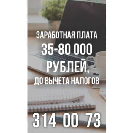
Всем миром: жители новосибирской деревни помогли
найти пропавшего мальчика
Новосибирцам объяснили новые правила сверхурочной
работы
Новосибирский пенсионер насмерть забил тростью
пьющего сына подруги