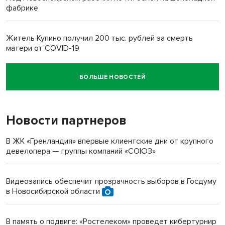
фабрике
Житель Купино получил 200 тыс. рублей за смерть
матери от COVID-19
БОЛЬШЕ НОВОСТЕЙ
Новосибирский суд наказал водителя за смерть
пенсионерки на вокзале
Новости партнеров
«Мы живём на пастбище!»: в новосибирском селе лошади
терроризируют жителей
В ЖК «Гренландия» впервые клиентские дни от крупного
девелопера — группы компаний «СОЮЗ»
Инвалид получил условный срок за избиение врачей
протезом под Новосибирском
Видеозапись обеспечит прозрачность выборов в Госдуму
в Новосибирской области
Новосибирский преподаватель с женой вошли в топ-16
многодетных в России
В память о подвиге: «Ростелеком» проведет кибертурнир