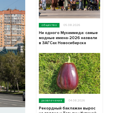
общество
05.08.2026
Ни одного Мухаммеда: самые
модные имена-2026 назвали
в ЗАГСах Новосибирска
развлечения
04.08.2026
Рекордный баклажан вырос