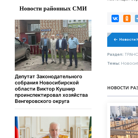
настойчиво об
новосибирских
высокобалльни
зачислением
Новости 
Раздел:
ТРАН
Темы:
Новоси
НОВОСТИ РА