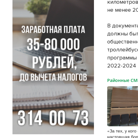
километров
не менее 2
В документ
должны быт
общественн
троллейбус
программы 
2022-2024 
Районные С
«За тех, у кого
настоящая бор