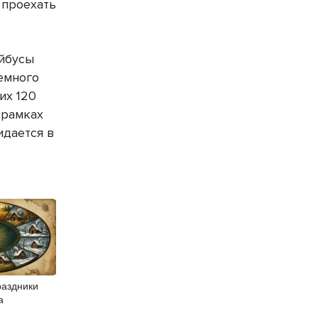
 проехать
ейбусы
емного
их 120
 рамках
идается в
аздники
а