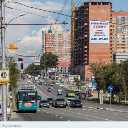
я Заржецкого