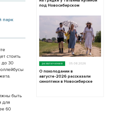
на грядке у Татьяны Купиной
под Новосибирском
й парк
йте
дет стоить
 до 30
развлечения
05.08.2026
Троллейбусы
О похолодании в
жета.
августе-2026 рассказали
синоптики в Новосибирске
олжны быть
и для
ее 60