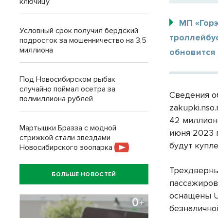
ключицу
МП «Горэ
Условный срок получил бердский
троллейбус
подросток за мошенничество на 3,5
миллиона
обновится 
Под Новосибирском рыбак
случайно поймал осетра за
Сведения о
полмиллиона рублей
zakupki.nso
42 миллион
Мартышки Бразза с модной
июня 2023 
стрижкой стали звездами
будут купле
Новосибирского зоопарка
Трехдверны
БОЛЬШЕ НОВОСТЕЙ
пассажиров
оснащены U
безналично