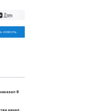
Дзен
ь новость
наказал 8
тен начал