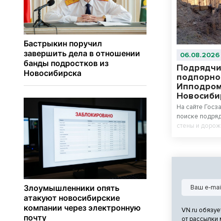
06.08.2026
Подрядчи
подпорно
Ипподром
Новосиби
На сайте Госз
поиске подряд
стены и дорож
Ипподромской
VN.ru обязуе
от рассылки