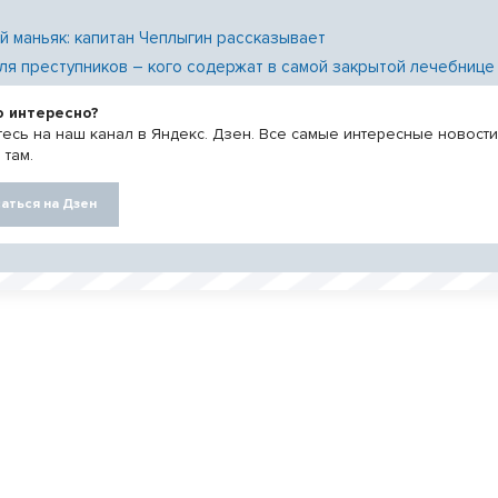
й маньяк: капитан Чеплыгин рассказывает
ля преступников – кого содержат в самой закрытой лечебнице
о интересно?
есь на наш канал в Яндекс. Дзен. Все самые интересные новост
 там.
аться на Дзен