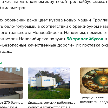
 в час, на автономном ходу такой троллейбус сможет
0 километров.
ах обозначен даже цвет кузова новых машин. Тролл
ь бело-голубыми, в соответствии с бренд-буком наз
ого транспорта Новосибирска. Напомним, помимо эт
ов мэрия Новосибирска получит
58 троллейбусов
в
«Безопасные качественные дороги». Их поставка ож
годах.
МИ
Традиционные пр
немецкого народ
 от 270 баллов,
Двадцать земских работников
ьба»: вузы
культуры трудоустроятся в