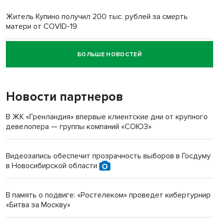
Житель Купино получил 200 тыс. рублей за смерть
матери от COVID-19
БОЛЬШЕ НОВОСТЕЙ
Новосибирский суд наказал водителя за смерть
пенсионерки на вокзале
Новости партнеров
«Мы живём на пастбище!»: в новосибирском селе лошади
терроризируют жителей
В ЖК «Гренландия» впервые клиентские дни от крупного
девелопера — группы компаний «СОЮЗ»
Инвалид получил условный срок за избиение врачей
протезом под Новосибирском
Видеозапись обеспечит прозрачность выборов в Госдуму
в Новосибирской области
Новосибирский преподаватель с женой вошли в топ-16
многодетных в России
В память о подвиге: «Ростелеком» проведет кибертурнир
«Битва за Москву»
Обновлённое отделение ВТБ открылось в Искитиме