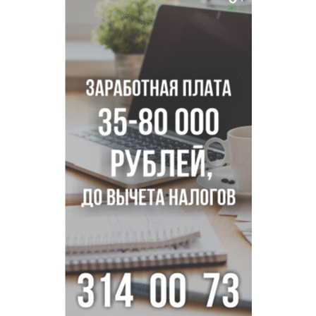
В Новосибирске врачи прооперировали 25 тысяч
пациентов с катарактой
Знаменитый орангутан Бату отметил юбилей в
новосибирском зоопарке
Новосибирские хирурги спасли сердце восьмиклассницы
с донорским клапаном