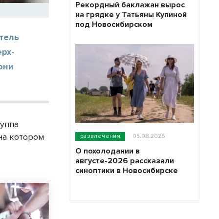
Рекордный баклажан вырос
на грядке у Татьяны Купиной
под Новосибирском
тель
рх-
они
руппа
на котором
развлечения
05.08.2026
О похолодании в
августе-2026 рассказали
синоптики в Новосибирске