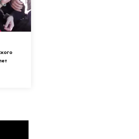
ского
лет