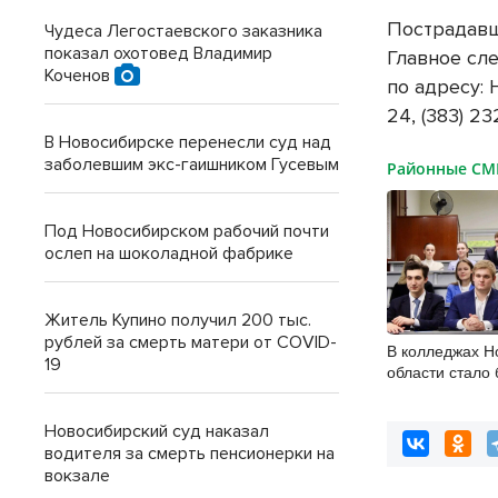
Пострадавш
Чудеса Легостаевского заказника
показал охотовед Владимир
Главное сл
Коченов
по адресу: 
24, (383) 2
В Новосибирске перенесли суд над
заболевшим экс-гаишником Гусевым
Районные С
Под Новосибирском рабочий почти
ослеп на шоколадной фабрике
Житель Купино получил 200 тыс.
рублей за смерть матери от COVID-
В колледжах Н
19
области стало
бюджетных ме
Новосибирский суд наказал
водителя за смерть пенсионерки на
вокзале