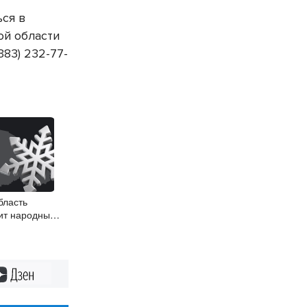
ься в
ой области
383) 232-77-
бласть
ит народные
Дзен