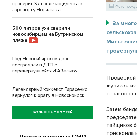
проверит S7 после инцидента в
Фото проку
аэропорту Норильска
За мног
500 литров ухи сварили
сельскохоз
новосибирцам на Бугринском
пляже
Мильтюших
провернул
Под Новосибирском двое
пострадали в ДТП с
перевернувшейся «ГАЗелью»
Проверкой 
жуликов из
Легендарный хоккеист Тарасенко
незаконно 
вернулся к брату в Новосибирск
Затем банд
БОЛЬШЕ НОВОСТЕЙ
председате
пайщиков б
присвоила 