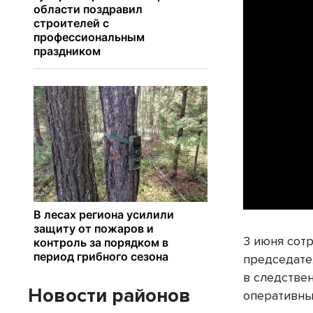
3 июня сот
председате
в следстве
Новости районов
оперативны