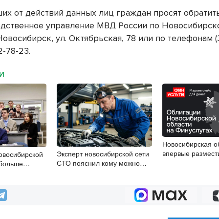
их от действий данных лиц граждан просят обратит
едственное управление МВД России по Новосибирск
Новосибирск, ул. Октябрьская, 78 или по телефонам (
32-78-23.
МИ
Новосибирская о
впервые размест
Эксперт новосибирской сети
овосибирской
облигации
СТО пояснил кому можно
 больше
заливать бензин Евро‑2
ст