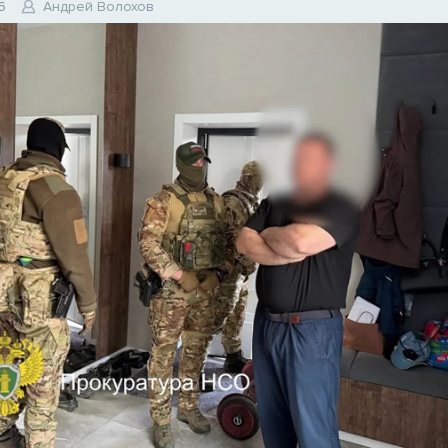
6
Андрей Волохов