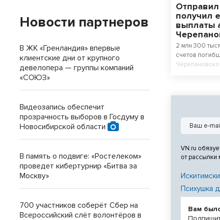
Отправил
получил 
Новости партнеров
выплаты 
Черепано
2 млн 300 тыс
В ЖК «Гренландия» впервые
счетов погибш
клиентские дни от крупного
Черепановског
девелопера — группы компаний
суде, обвиняе
«СОЮЗ»
инвалида детс
Видеозапись обеспечит
прозрачность выборов в Госдуму в
Новосибирской области
VN.ru обязуе
В память о подвиге: «Ростелеком»
от рассылки
проведет кибертурнир «Битва за
Москву»
Искитимски
Психушка д
700 участников соберёт Сбер на
Вам был
Всероссийский слёт волонтёров в
Подпишит