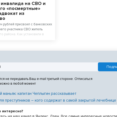
 инвалида на СВО и
его «посмертные»
адвокат из
во
яч рублей присвоил с банковских
его участника СВО житель
о района. Как установили в
мый сам отправил знакомого
тва на спецоперацию.
тся не передавать Ваш e-mail третьей стороне. Отписаться
 можно в любой момент
й маньяк: капитан Чеплыгин рассказывает
ля преступников – кого содержат в самой закрытой лечебнице
о интересно?
есь на наш канал в Яндекс. Дзен. Все самые интересные новост