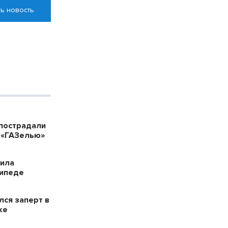
ь новость
пострадали
 «ГАЗелью»
била
сипеде
лся заперт в
ке