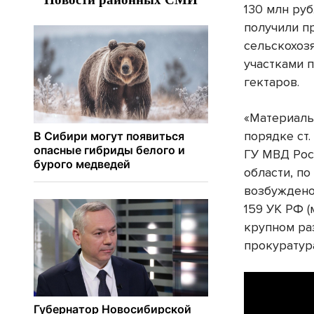
130 млн руб
получили п
сельскохоз
участками 
гектаров.
«Материалы
порядке ст
ГУ МВД Рос
области, по
возбуждено 
159 УК РФ 
крупном ра
прокуратур