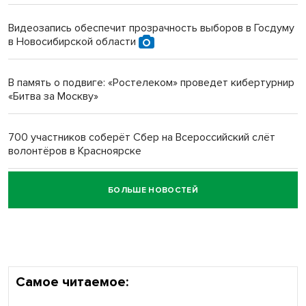
протезом под Новосибирском
Видеозапись обеспечит прозрачность выборов в Госдуму
в Новосибирской области
Новосибирский преподаватель с женой вошли в топ-16
многодетных в России
В память о подвиге: «Ростелеком» проведет кибертурнир
«Битва за Москву»
Обновлённое отделение ВТБ открылось в Искитиме
700 участников соберёт Сбер на Всероссийский слёт
волонтёров в Красноярске
БОЛЬШЕ НОВОСТЕЙ
Честный выбор: видеонаблюдение обеспечит
объективность результатов ЕДГ в Новосибирской
области
Самое читаемое: