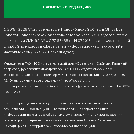
НАПИСАТЬ В РЕДАКЦИЮ
© 2015 - 2026 VN.ru Все новости Новосибирской области (ВН.ру Все
новости Новосибирской области) - сетевое издание. Свидетельство о
регистрации СМИ ЭЛ № ФС 77-66488 от 14.07.2016 выдано Федеральной
службой по надзору в сфере связи, информационных технологий и
массовых коммуникаций (Роскомнадзор)
Учредитель ГАУ НСО «Издательский дом «Советская Сибирь». Главный
редактор, руководитель-директор ГАУ НСО «Издательский дом
«Советская Сибирь» - Шрейтер Н.В. Телефон редакции
+ 7 (383) 314-00-
42
; Электронный адрес редакции
inzov@sovsibir.ru
По вопросам партнерства Анна Швагирь
pr@sovsibir.ru
Телефон
+7-983-
302-62-26
На информационном ресурсе применяются рекомендательные
технологии
(информационные технологии предоставления
информации на основе сбора, систематизации и анализа сведений,
относящихся к предпочтениям пользователей сети «Интернет»,
находящихся на территории Российской Федерации).