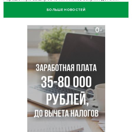
лагерь под Новосибирском
БОЛЬШЕ НОВОСТЕЙ
Заборы на площади Маркса сносят для новой зоны
отдыха в Новосибирске
Глава сельсовета Игорь Конах утонул у острова в
Новосибирском водохранилище
Сибирские пенсионеры накопили в банках рекордные 4,2
млрд рублей
Под Новосибирском суд наказал дачников за
дискриминацию с шлагбаумом