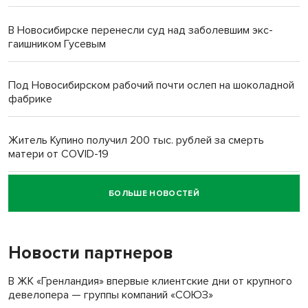
В Новосибирске перенесли суд над заболевшим экс-
гаишником Гусевым
Под Новосибирском рабочий почти ослеп на шоколадной
фабрике
Житель Купино получил 200 тыс. рублей за смерть
матери от COVID-19
БОЛЬШЕ НОВОСТЕЙ
Новосибирский суд наказал водителя за смерть
пенсионерки на вокзале
Новости партнеров
«Мы живём на пастбище!»: в новосибирском селе лошади
терроризируют жителей
В ЖК «Гренландия» впервые клиентские дни от крупного
девелопера — группы компаний «СОЮЗ»
Инвалид получил условный срок за избиение врачей