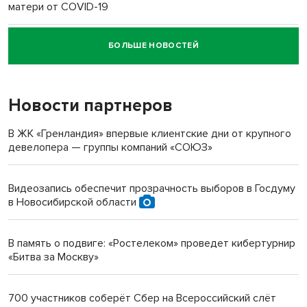
матери от COVID-19
БОЛЬШЕ НОВОСТЕЙ
Новосибирский суд наказал водителя за смерть
пенсионерки на вокзале
Новости партнеров
«Мы живём на пастбище!»: в новосибирском селе лошади
терроризируют жителей
В ЖК «Гренландия» впервые клиентские дни от крупного
девелопера — группы компаний «СОЮЗ»
Инвалид получил условный срок за избиение врачей
протезом под Новосибирском
Видеозапись обеспечит прозрачность выборов в Госдуму
в Новосибирской области
Новосибирский преподаватель с женой вошли в топ-16
многодетных в России
В память о подвиге: «Ростелеком» проведет кибертурнир
«Битва за Москву»
Обновлённое отделение ВТБ открылось в Искитиме
700 участников соберёт Сбер на Всероссийский слёт