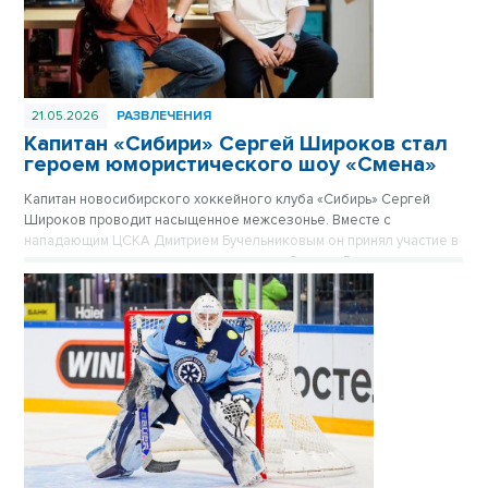
21.05.2026
РАЗВЛЕЧЕНИЯ
Капитан «Сибири» Сергей Широков стал
героем юмористического шоу «Смена»
Капитан новосибирского хоккейного клуба «Сибирь» Сергей
Широков проводит насыщенное межсезонье. Вместе с
нападающим ЦСКА Дмитрием Бучельниковым он принял участие в
новом выпуске юмористического шоу «Смена». В компании
популярных комиков Евгения Чебаткова и Алексея Стаховича
хоккеист примерил на себя роль актера, обсудил завершение
карьеры и поделился планами на лето.