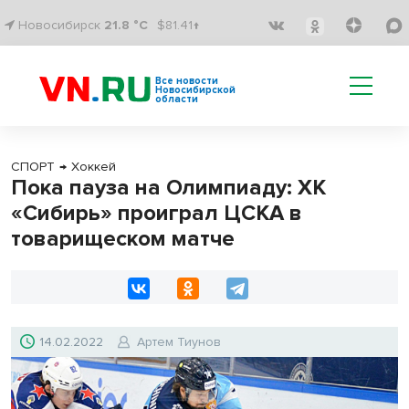
Новосибирск
21.8 °C
$81.41↑
Все новости
Новосибирской
области
СПОРТ
→
Хоккей
Пока пауза на Олимпиаду: ХК
«Сибирь» проиграл ЦСКА в
товарищеском матче
14.02.2022
Артем Тиунов