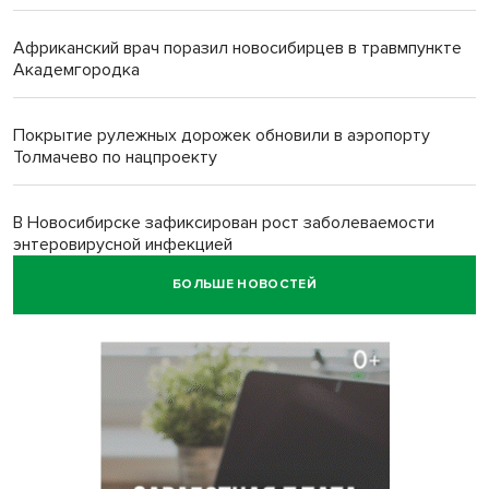
Африканский врач поразил новосибирцев в травмпункте
Академгородка
Покрытие рулежных дорожек обновили в аэропорту
Толмачево по нацпроекту
В Новосибирске зафиксирован рост заболеваемости
энтеровирусной инфекцией
БОЛЬШЕ НОВОСТЕЙ
В Новосибирске осудили внука за продажу дедова ружья
псевдо-мигранту
В Новосибирске по КРТ сдали первую очередь
миниполиса «Фора»
О пустырях в центре Новосибирска из-за лимита