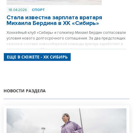
18.04.2026
СПОРТ
Стала известна зарплата вратаря
Михаила Бердина в ХК «Сибирь»
Хоккейный клуб «Сибирь» и голкипер Михаил Бердин согласовали
условия нового долгосрочного соглашения. За два предстоящих
сезона в составе новосибирской команды вратарь заработает в
общей сложности 87 миллионов рублей, что делает его одним из
самых высокооплачиваемых игроков клуба.
ЕЩЕ В СЮЖЕТЕ - ХК СИБИРЬ
НОВОСТИ РАЗДЕЛА