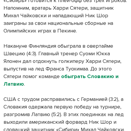
«Сибирь» готовится к плей-офф без трех игроков.
Напомним, вратарь Харри Сятери, защитник
Михал Чайковски и нападающий Ник Шор
заиграны за свои национальные сборные на
Олимпийских играх в Пекине.
Накануне Финляндия обыграла в овертайме
Швецию (4:3). Главный тренер Суоми Юкка
Ялонен дал отдохнуть голкиперу Харри Сятери,
выпустив на лед Франса Туохимаа. До этого
Сятери помог команде
обыграть Словакию и
Латвию
.
США с трудом расправились с Германией (3:2), а
Словакия одержала первую победу на турнире,
разгромив Латвию (5:2). В этих поединках на лед
выходили американский форвард Ник Шор и
словацкий защитник «Сибири» Михал Чайковски.