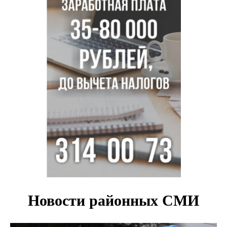
площади КРТ предупредили эксперты
Начался настоящий сезон: новосибирцы ведрами
собирают белый гриб