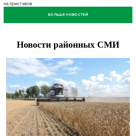
на приставов
БОЛЬШЕ НОВОСТЕЙ
В Новосибирске минздрав объявил бесплатную
диспансеризацию для 65-летних
В Новосибирске врачи прооперировали 25 тысяч
пациентов с катарактой
Знаменитый орангутан Бату отметил юбилей в
новосибирском зоопарке
Новосибирские хирурги спасли сердце восьмиклассницы
с донорским клапаном