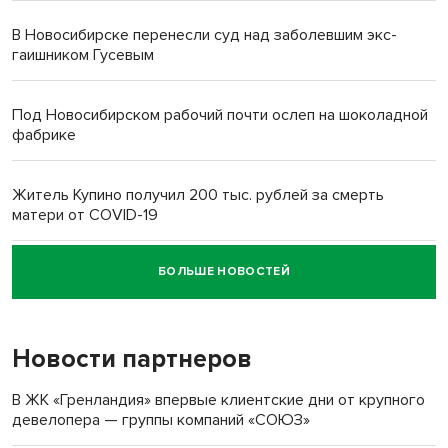
В Новосибирске перенесли суд над заболевшим экс-
гаишником Гусевым
Под Новосибирском рабочий почти ослеп на шоколадной
фабрике
Житель Купино получил 200 тыс. рублей за смерть
матери от COVID-19
БОЛЬШЕ НОВОСТЕЙ
Новосибирский суд наказал водителя за смерть
пенсионерки на вокзале
Новости партнеров
«Мы живём на пастбище!»: в новосибирском селе лошади
терроризируют жителей
В ЖК «Гренландия» впервые клиентские дни от крупного
девелопера — группы компаний «СОЮЗ»
Инвалид получил условный срок за избиение врачей