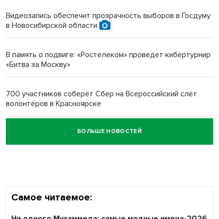
протезом под Новосибирском
Видеозапись обеспечит прозрачность выборов в Госдуму
в Новосибирской области
Новосибирский преподаватель с женой вошли в топ-16
многодетных в России
В память о подвиге: «Ростелеком» проведет кибертурнир
«Битва за Москву»
Обновлённое отделение ВТБ открылось в Искитиме
700 участников соберёт Сбер на Всероссийский слёт
волонтёров в Красноярске
БОЛЬШЕ НОВОСТЕЙ
Честный выбор: видеонаблюдение обеспечит
объективность результатов ЕДГ в Новосибирской
области
Самое читаемое:
Ни одного Мухаммеда: самые модные имена-2026