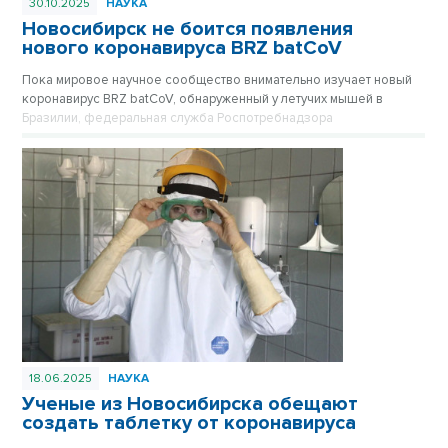
30.10.2025
НАУКА
Новосибирск не боится появления
нового коронавируса BRZ batCoV
Пока мировое научное сообщество внимательно изучает новый
коронавирус BRZ batCoV, обнаруженный у летучих мышей в
Бразилии, федеральная служба Роспотребнадзора
подтверждает, что ситуация находится на постоянном
оперативном контроле.
18.06.2025
НАУКА
Ученые из Новосибирска обещают
создать таблетку от коронавируса