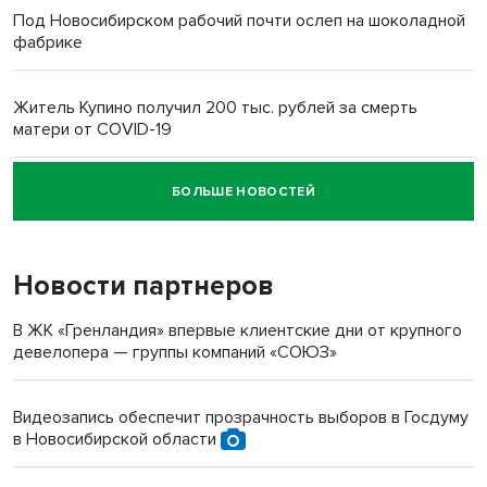
Под Новосибирском рабочий почти ослеп на шоколадной
фабрике
Житель Купино получил 200 тыс. рублей за смерть
матери от COVID-19
БОЛЬШЕ НОВОСТЕЙ
Новосибирский суд наказал водителя за смерть
пенсионерки на вокзале
Новости партнеров
«Мы живём на пастбище!»: в новосибирском селе лошади
терроризируют жителей
В ЖК «Гренландия» впервые клиентские дни от крупного
девелопера — группы компаний «СОЮЗ»
Инвалид получил условный срок за избиение врачей
протезом под Новосибирском
Видеозапись обеспечит прозрачность выборов в Госдуму
в Новосибирской области
Новосибирский преподаватель с женой вошли в топ-16
многодетных в России