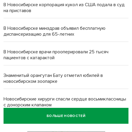
В Новосибирске корпорация кукол из США подала в суд
на приставов
В Новосибирске минздрав объявил бесплатную
диспансеризацию для 65-летних
В Новосибирске врачи прооперировали 25 тысяч
пациентов с катарактой
Знаменитый орангутан Бату отметил юбилей в
новосибирском зоопарке
Новосибирские хирурги спасли сердце восьмиклассницы
с донорским клапаном
БОЛЬШЕ НОВОСТЕЙ
Более тысячи новосибирцев открыли День
физкультурника на набережной