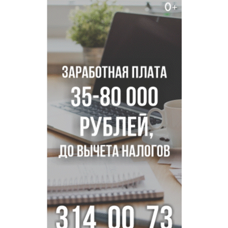
Губернатор Андрей Травников подравил новосибирцев с
Днем физкультурника
Семь рейсов за сутки отменили в новосибирском
аэропорту Толмачево
В Новосибирске «Лада» сбила восьмиклассника на
велосипеде