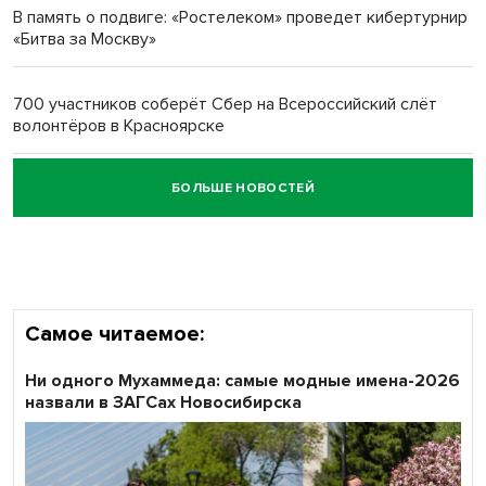
В память о подвиге: «Ростелеком» проведет кибертурнир
«Битва за Москву»
Обновлённое отделение ВТБ открылось в Искитиме
700 участников соберёт Сбер на Всероссийский слёт
волонтёров в Красноярске
БОЛЬШЕ НОВОСТЕЙ
Честный выбор: видеонаблюдение обеспечит
объективность результатов ЕДГ в Новосибирской
области
Самое читаемое:
Ни одного Мухаммеда: самые модные имена-2026
назвали в ЗАГСах Новосибирска