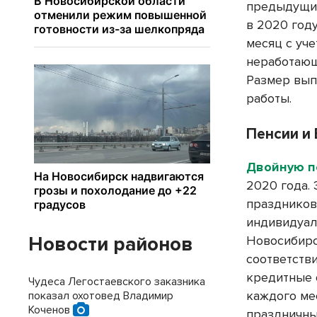
предыдущий
в 2020 году
месяц с уч
неработающ
Размер вып
работы.
Пенсии и 
Двойную 
2020 года. 
праздников
индивидуал
Новости районов
Новосибирс
соответств
кредитные 
Чудеса Легостаевского заказника
каждого мес
показал охотовед Владимир
Коченов
праздничны