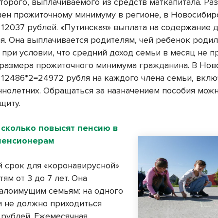
 второго, выплачиваемого из средств маткапитала. Ра
вен прожиточному минимуму в регионе, в Новосибир
 12037 рублей. «Путинская» выплата на содержание 
я. Она выплачивается родителям, чей ребенок родил
, при условии, что средний доход семьи в месяц не 
 размера прожиточного минимума гражданина. В Но
о 12486*2=24972 рубля на каждого члена семьи, вклю
нолетних. Обращаться за назначением пособия мож
щиту.
 сколько повысят пенсию в
 пенсионерам
й срок для «коронавирусной»
ям от 3 до 7 лет. Она
алоимущим семьям: на одного
и не должно приходиться
 рублей. Ежемесячная