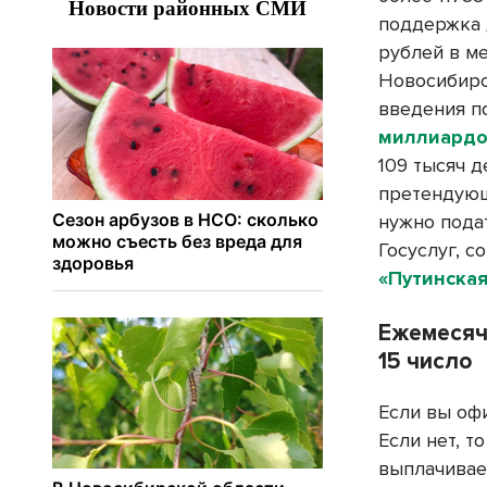
поддержка д
рублей в ме
Новосибирс
введения п
миллиардо
109 тысяч 
претендующ
нужно пода
Госуслуг, 
«Путинская
Ежемесячн
15 число
Если вы оф
Если нет, т
выплачивает