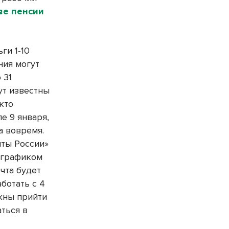
ве пенсии
ги 1-10
ния могут
 31
ут известны
 кто
е 9 января,
а вовремя.
ты России»
 графиком
чта будет
аботать с 4
жны прийти
аться в