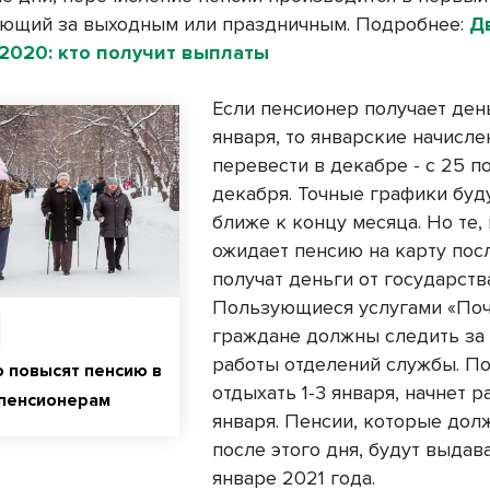
ующий за выходным или праздничным. Подробнее:
Д
2020: кто получит выплаты
Если пенсионер получает день
января, то январские начисле
перевести в декабре - с 25 по
декабря. Точные графики буд
ближе к концу месяца. Но те,
ожидает пенсию на карту посл
получат деньги от государств
Пользующиеся услугами «Поч
граждане должны следить за
работы отделений службы. По
о повысят пенсию в
отдыхать 1-3 января, начнет р
 пенсионерам
января. Пенсии, которые дол
после этого дня, будут выдав
январе 2021 года.