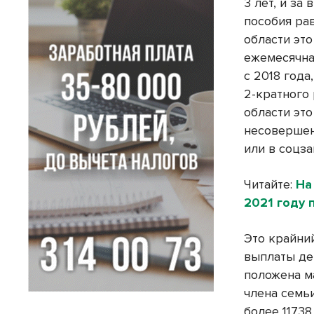
3 лет, и за
пособия ра
области это
ежемесячна
с 2018 года
2-кратного
области эт
несовершен
или в соцза
Читайте:
На
2021 году
Это крайни
выплаты дет
положена м
члена семь
более 11738