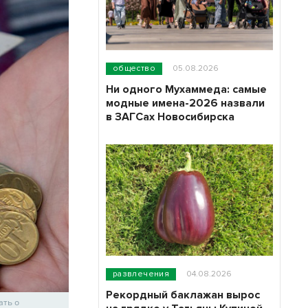
общество
05.08.2026
Ни одного Мухаммеда: самые
модные имена-2026 назвали
в ЗАГСах Новосибирска
развлечения
04.08.2026
Рекордный баклажан вырос
ать о