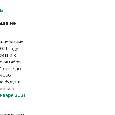
ы»
ьше не
еннолетние
021 году
бавки к
с октября
ботице до
14556
ва будут в
ится в
января 2021