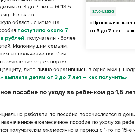
етям от 3 до 7 лет – 6018,5
27.04.2020
сяц. Только в
кую область с момента
«Путинская» выпла
особия
поступило около 7
от 3 до 7 лет – ка
в рублей
, получатели - более
детей. Малоимущим семьям,
им на получение пособия,
ть заявление через портал
соцзащиту, либо лично обратившись в офис МФЦ. Под
» выплата детям от 3 до 7 лет – как получить»
ое пособие по уходу за ребенком до 1,5 лет 
ициально работали, то пособие перечисляется в день
о назначенное ежемесячное пособие по уходу за реб
ся получателям ежемесячно в период с 1-го по 15-е 