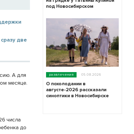
на грядке у Татьяны Купиной
под Новосибирском
оддержки
 сразу две
сию. А для
развлечения
05.08.2026
ом месяце.
О похолодании в
августе-2026 рассказали
синоптики в Новосибирске
26 числа
ребенка до