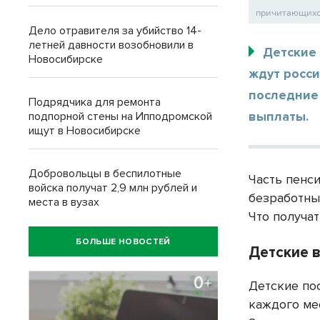
причитающихся 
Дело отравителя за убийство 14-
летней давности возобновили в
Детские
Новосибирске
ждут росси
последние 
Подрядчика для ремонта
выплаты.
подпорной стены на Ипподромской
ищут в Новосибирске
Добровольцы в беспилотные
Часть пенс
войска получат 2,9 млн рублей и
безработны
места в вузах
Что получат
БОЛЬШЕ НОВОСТЕЙ
Детские 
Детские по
каждого мес