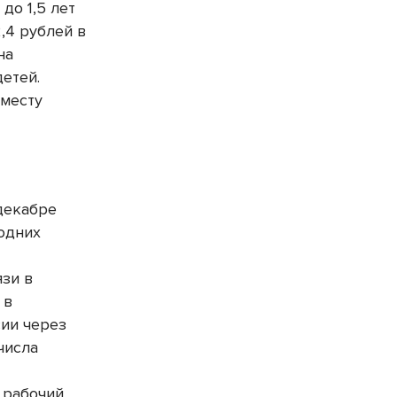
до 1,5 лет
,4 рублей в
на
етей.
 месту
декабре
годних
язи в
 в
сии через
числа
 рабочий