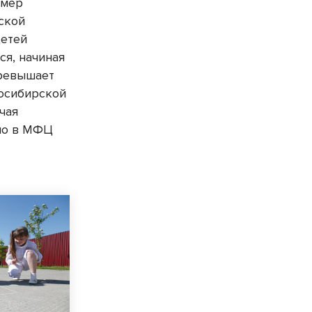
змер
ской
детей
ся, начиная
превышает
восибирской
чая
но в МФЦ