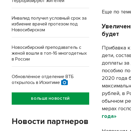
терроризируют жителей
Еще по тем
Инвалид получил условный срок за
избиение врачей протезом под
Увеличен
Новосибирском
будет
Новосибирский преподаватель с
Прибавка к
женой вошли в топ-16 многодетных
дети, соста
в России
доплаты за
пособию по 
Обновлённое отделение ВТБ
2020 года 
открылось в Искитиме
максимальн
рублей, в Р
БОЛЬШЕ НОВОСТЕЙ
обычном ре
мерах госп
года»
Новости партнеров