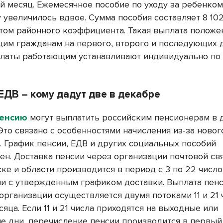
 месяц. Ежемесячное пособие по уходу за ребенком 
 увеличилось вдвое. Сумма пособия составляет 8 102
етом районного коэффициента. Такая выплата положе
им гражданам на первого, второго и последующих д
латы работающим устанавливают индивидуально по
ЕДВ – кому дадут две в декабре
пенсию
могут выплатить российским пенсионерам в 
Это связано с особенностями начисления из-за ново
. График пенсии, ЕДВ и других социальных пособий
ен. Доставка пенсии через организации почтовой св
ке и области производится в период с 3 по 22 число
ии с утвержденным графиком доставки. Выплата пен
организации осуществляется двумя потоками 11 и 21 
яца. Если 11 и 21 числа приходятся на выходные или
е дни, перечисление пенсии производится в первый