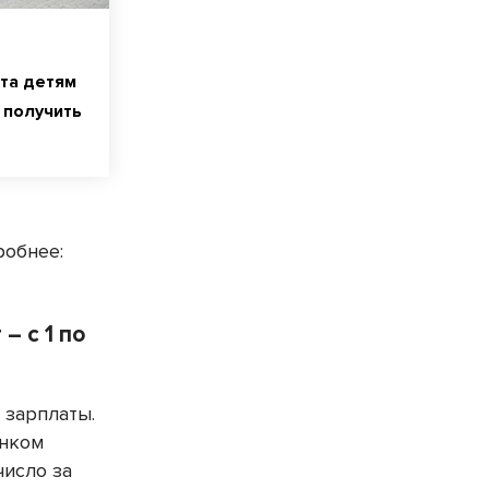
та детям
к получить
робнее:
– с 1 по
 зарплаты.
енком
число за