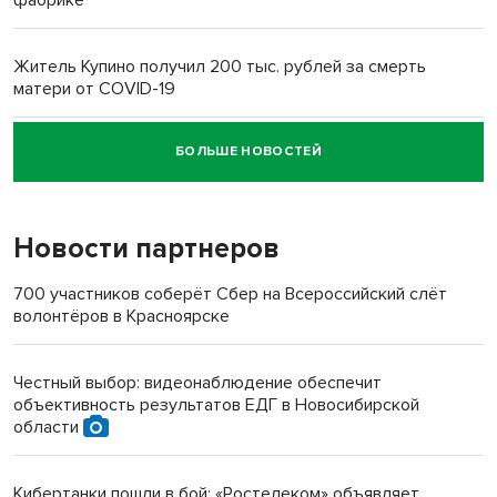
Житель Купино получил 200 тыс. рублей за смерть
матери от COVID-19
БОЛЬШЕ НОВОСТЕЙ
Новосибирский суд наказал водителя за смерть
пенсионерки на вокзале
Новости партнеров
«Мы живём на пастбище!»: в новосибирском селе лошади
терроризируют жителей
700 участников соберёт Сбер на Всероссийский слёт
волонтёров в Красноярске
Инвалид получил условный срок за избиение врачей
протезом под Новосибирском
Честный выбор: видеонаблюдение обеспечит
объективность результатов ЕДГ в Новосибирской
Новосибирский преподаватель с женой вошли в топ-16
области
многодетных в России
Кибертанки пошли в бой: «Ростелеком» объявляет