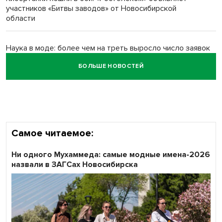
Обновлённое отделение ВТБ открылось в Искитиме
участников «Битвы заводов» от Новосибирской
области
Наука в моде: более чем на треть выросло число заявок
на Научную премию Сбера 2026
БОЛЬШЕ НОВОСТЕЙ
Все профессии важны: «Ростелеком» подвел итоги
всероссийского флешмоба #явлияю
Самое читаемое:
Ни одного Мухаммеда: самые модные имена-2026
назвали в ЗАГСах Новосибирска