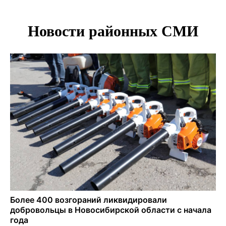
в Новосибирске
В Новосибирске сотрудница склада Ozon попыталась
вынести iPhone 17 под одеждой
Дело отравителя за убийство 14-летней давности
возобновили в Новосибирске
Подрядчика для ремонта подпорной стены на
Ипподромской ищут в Новосибирске