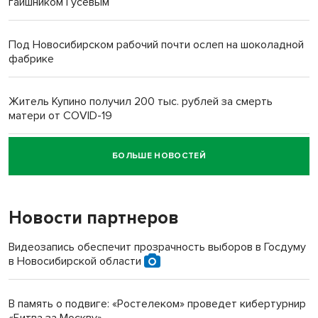
гаишником Гусевым
Под Новосибирском рабочий почти ослеп на шоколадной
фабрике
Житель Купино получил 200 тыс. рублей за смерть
матери от COVID-19
БОЛЬШЕ НОВОСТЕЙ
Новосибирский суд наказал водителя за смерть
пенсионерки на вокзале
Новости партнеров
«Мы живём на пастбище!»: в новосибирском селе лошади
терроризируют жителей
Видеозапись обеспечит прозрачность выборов в Госдуму
в Новосибирской области
Инвалид получил условный срок за избиение врачей
протезом под Новосибирском
В память о подвиге: «Ростелеком» проведет кибертурнир
«Битва за Москву»