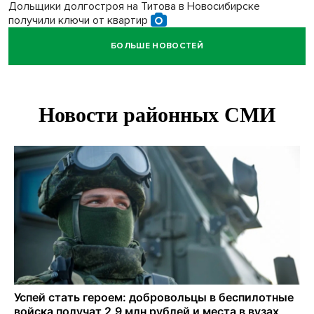
Дольщики долгостроя на Титова в Новосибирске
получили ключи от квартир
БОЛЬШЕ НОВОСТЕЙ
Доля рыночной ипотеки в России превысила 50% по
итогам июля 2026 года
Новосибирцы лучше всех пишут контрольные по биологии
и химии
Нейросеть для диагностики депрессии в крови создали в
Новосибирске
Двум бойцам СВО после минно-взрывной травмы
«оживили» нервы в Новосибирске