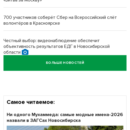
Новосибирский преподаватель с женой вошли в топ-16
многодетных в России
700 участников соберёт Сбер на Всероссийский слёт
волонтёров в Красноярске
Обновлённое отделение ВТБ открылось в Искитиме
Честный выбор: видеонаблюдение обеспечит
объективность результатов ЕДГ в Новосибирской
области
БОЛЬШЕ НОВОСТЕЙ
Кибертанки пошли в бой: «Ростелеком» объявляет
участников «Битвы заводов» от Новосибирской
области
Самое читаемое:
Ни одного Мухаммеда: самые модные имена-2026
назвали в ЗАГСах Новосибирска