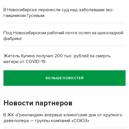
В Новосибирске перенесли суд над заболевшим экс-
гаишником Гусевым
Под Новосибирском рабочий почти ослеп на шоколадной
фабрике
Житель Купино получил 200 тыс. рублей за смерть
матери от COVID-19
БОЛЬШЕ НОВОСТЕЙ
Новосибирский суд наказал водителя за смерть
пенсионерки на вокзале
Новости партнеров
«Мы живём на пастбище!»: в новосибирском селе лошади
терроризируют жителей
В ЖК «Гренландия» впервые клиентские дни от крупного
девелопера — группы компаний «СОЮЗ»
Инвалид получил условный срок за избиение врачей