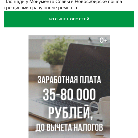
Площадь у Монумента Славы в Новосибирске пошла
трещинами сразу после ремонта
БОЛЬШЕ НОВОСТЕЙ
Африканский врач поразил новосибирцев в травмпункте
Академгородка
Покрытие рулежных дорожек обновили в аэропорту
Толмачево по нацпроекту
В Новосибирске зафиксирован рост заболеваемости
энтеровирусной инфекцией
В Новосибирске осудили внука за продажу дедова ружья
псевдо-мигранту