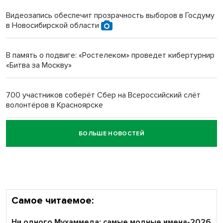
протезом под Новосибирском
Видеозапись обеспечит прозрачность выборов в Госдуму
в Новосибирской области
Новосибирский преподаватель с женой вошли в топ-16
многодетных в России
В память о подвиге: «Ростелеком» проведет кибертурнир
«Битва за Москву»
Обновлённое отделение ВТБ открылось в Искитиме
700 участников соберёт Сбер на Всероссийский слёт
волонтёров в Красноярске
БОЛЬШЕ НОВОСТЕЙ
Честный выбор: видеонаблюдение обеспечит
объективность результатов ЕДГ в Новосибирской
области
Самое читаемое:
Ни одного Мухаммеда: самые модные имена-2026