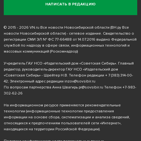
НАПИСАТЬ В РЕДАКЦИЮ
© 2015 - 2026 VN.ru Все новости Новосибирской области (ВН.ру Все
новости Новосибирской области) - сетевое издание. Свидетельство о
регистрации СМИ ЭЛ № ФС 77-66488 от 14.07.2016 выдано Федеральной
службой по надзору в сфере связи, информационных технологий и
массовых коммуникаций (Роскомнадзор)
Учредитель ГАУ НСО «Издательский дом «Советская Сибирь». Главный
редактор, руководитель-директор ГАУ НСО «Издательский дом
«Советская Сибирь» - Шрейтер Н.В. Телефон редакции
+ 7 (383) 314-00-
42
; Электронный адрес редакции
inzov@sovsibir.ru
По вопросам партнерства Анна Швагирь
pr@sovsibir.ru
Телефон
+7-983-
302-62-26
На информационном ресурсе применяются рекомендательные
технологии
(информационные технологии предоставления
информации на основе сбора, систематизации и анализа сведений,
относящихся к предпочтениям пользователей сети «Интернет»,
находящихся на территории Российской Федерации).