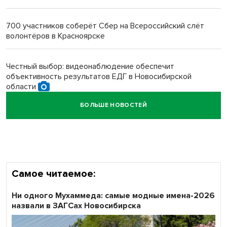
Новосибирский преподаватель с женой вошли в топ-16
многодетных в России
700 участников соберёт Сбер на Всероссийский слёт
волонтёров в Красноярске
Обновлённое отделение ВТБ открылось в Искитиме
Честный выбор: видеонаблюдение обеспечит
объективность результатов ЕДГ в Новосибирской
области
БОЛЬШЕ НОВОСТЕЙ
Кибертанки пошли в бой: «Ростелеком» объявляет
участников «Битвы заводов» от Новосибирской
области
Самое читаемое:
Ни одного Мухаммеда: самые модные имена-2026
назвали в ЗАГСах Новосибирска