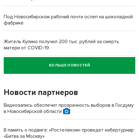
Под Новосибирском рабочий почти ослеп на шоколадной
фабрике
Житель Купино получил 200 тыс. рублей за смерть
матери от COVID-19
БОЛЬШЕ НОВОСТЕЙ
Новосибирский суд наказал водителя за смерть
пенсионерки на вокзале
Новости партнеров
«Мы живём на пастбище!»: в новосибирском селе лошади
терроризируют жителей
Видеозапись обеспечит прозрачность выборов в Госдуму
в Новосибирской области
Инвалид получил условный срок за избиение врачей
протезом под Новосибирском
В память о подвиге: «Ростелеком» проведет кибертурнир
«Битва за Москву»