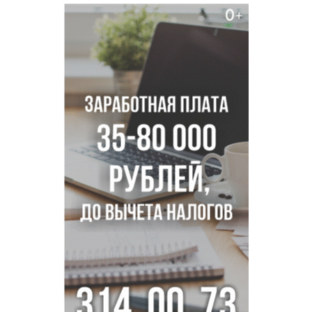
Двум бойцам СВО после минно-взрывной травмы
«оживили» нервы в Новосибирске
Персидский ковер «108 шахов» впервые вывезли из музея
Востока в Новосибирск
Актриса из Новосибирска Евгения Туркова сыграла мать
в сериале «Малой»