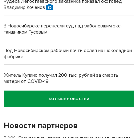
Чудеса Легостаевского заказника показал охотовед
Владимир Коченов
В Новосибирске перенесли суд над заболевшим экс-
гаишником Гусевым
Под Новосибирском рабочий почти ослеп на шоколадной
фабрике
Житель Купино получил 200 тыс. рублей за смерть
матери от COVID-19
БОЛЬШЕ НОВОСТЕЙ
Новосибирский суд наказал водителя за смерть
пенсионерки на вокзале
Новости партнеров
«Мы живём на пастбище!»: в новосибирском селе лошади
терроризируют жителей