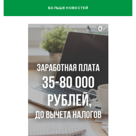
БОЛЬШЕ НОВОСТЕЙ
Ученики новосибирского лицея победили в
Международной олимпиаде по ИИ
Остановку электричек о.п. Радуга Сибири начали строить
в Новосибирске
Транспортная прокуратура проверит S7 после инцидента
в аэропорту Норильска
500 литров ухи сварили новосибирцам на
Бугринском пляже