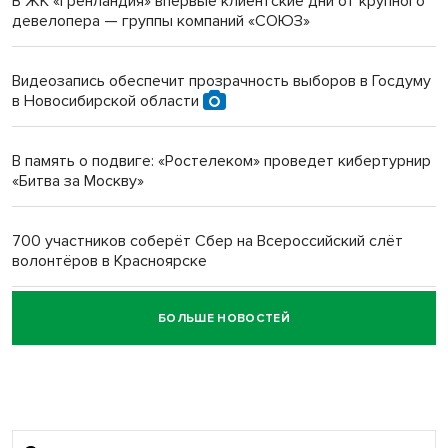
В ЖК «Гренландия» впервые клиентские дни от крупного
девелопера — группы компаний «СОЮЗ»
Инвалид получил условный срок за избиение врачей
протезом под Новосибирском
Видеозапись обеспечит прозрачность выборов в Госдуму
в Новосибирской области
Новосибирский преподаватель с женой вошли в топ-16
многодетных в России
В память о подвиге: «Ростелеком» проведет кибертурнир
«Битва за Москву»
Обновлённое отделение ВТБ открылось в Искитиме
700 участников соберёт Сбер на Всероссийский слёт
волонтёров в Красноярске
БОЛЬШЕ НОВОСТЕЙ
Честный выбор: видеонаблюдение обеспечит
объективность результатов ЕДГ в Новосибирской
области