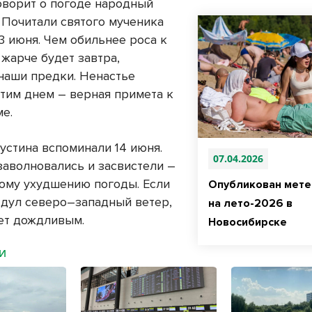
говорит о погоде народный
 Почитали святого мученика
3 июня. Чем обильнее роса к
 жарче будет завтра,
наши предки. Ненастье
этим днем – верная примета к
ме.
устина вспоминали 14 июня.
07.04.2026
заволновались и засвистели –
рому ухудшению погоды. Если
Опубликован мете
ь дул северо–западный ветер,
на лето-2026 в
дет дождливым.
Новосибирске
МИ