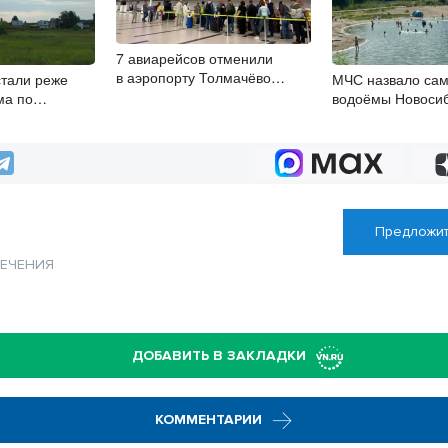
7 авиарейсов отменили
в аэропорту Толмачёво
тали реже
МЧС назвало са
8 августа
ма по
водоёмы Новоси
хеме
Предложит
ЛЕЧЕНИЯ
ДОБАВИТЬ В ЗАКЛАДКИ
КОММЕНТАРИИ