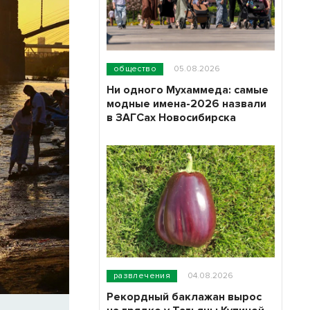
общество
05.08.2026
Ни одного Мухаммеда: самые
модные имена-2026 назвали
в ЗАГСах Новосибирска
развлечения
04.08.2026
Рекордный баклажан вырос