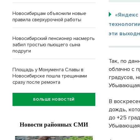
Новосибирцам объяснили новые
«Яндекс
правила сверхурочной работы
технологи
эти выходн
Новосибирский пенсионер насмерть
забил тростью пьющего сына
подруги
Так, по дан
облачно с п
Площадь у Монумента Славы в
Новосибирске пошла трещинами
градусов, н
сразу после ремонта
Убывающая 
БОЛЬШЕ НОВОСТЕЙ
В воскресен
дождь, кот
до +25 град
Убывающая 