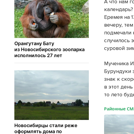
А что нам 
календарь?
Еремея на 1
вечеру, тем
подмечали 
случилось 
суровой зи
Мученика И
Бурундуки 
знак к ско
в этот ден
то лето бу
Районные С