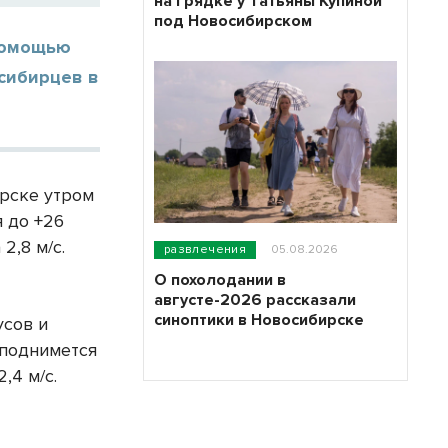
на грядке у Татьяны Купиной
под Новосибирском
помощью
сибирцев в
ирске утром
я до +26
2,8 м/с.
развлечения
05.08.2026
О похолодании в
августе-2026 рассказали
синоптики в Новосибирске
усов и
 поднимется
,4 м/с.