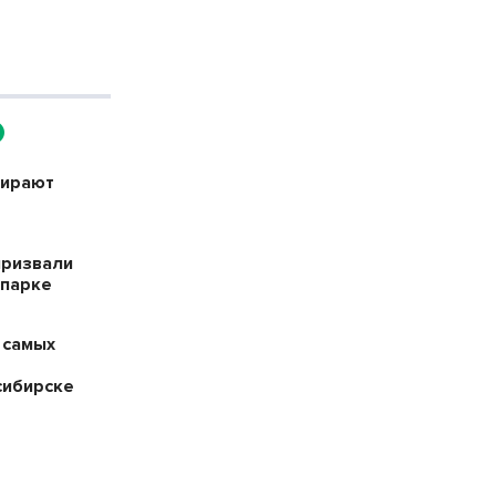
бирают
призвали
опарке
 самых
сибирске