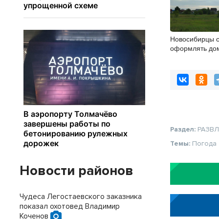
Новосибирцы с
оформлять до
упрощенной с
Раздел:
РАЗВ
Темы:
Погода
Новости районов
Чудеса Легостаевского заказника
показал охотовед Владимир
Коченов