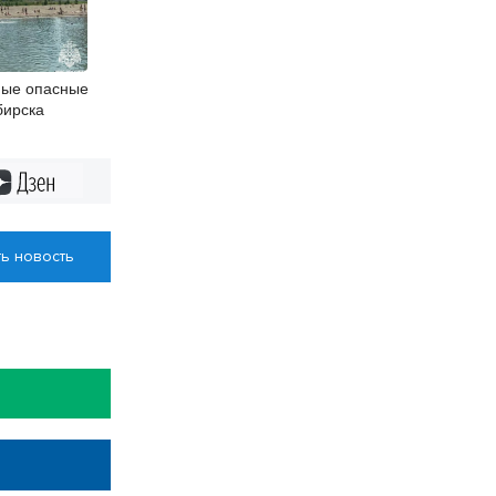
мые опасные
бирска
Дзен
ь новость