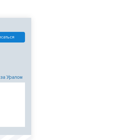
 за Уралом
и