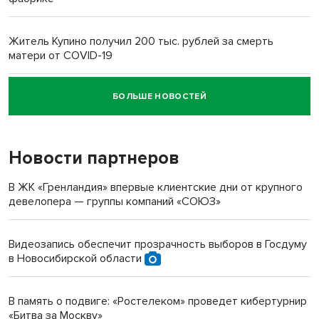
Житель Купино получил 200 тыс. рублей за смерть
матери от COVID-19
БОЛЬШЕ НОВОСТЕЙ
Новосибирский суд наказал водителя за смерть
пенсионерки на вокзале
Новости партнеров
«Мы живём на пастбище!»: в новосибирском селе лошади
терроризируют жителей
В ЖК «Гренландия» впервые клиентские дни от крупного
девелопера — группы компаний «СОЮЗ»
Инвалид получил условный срок за избиение врачей
протезом под Новосибирском
Видеозапись обеспечит прозрачность выборов в Госдуму
в Новосибирской области
Новосибирский преподаватель с женой вошли в топ-16
многодетных в России
В память о подвиге: «Ростелеком» проведет кибертурнир
«Битва за Москву»