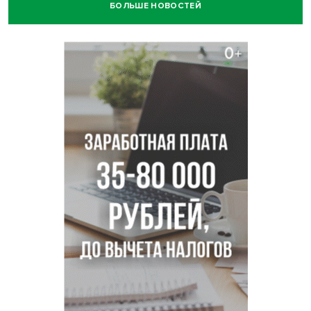
БОЛЬШЕ НОВОСТЕЙ
В Новосибирске минздрав объявил бесплатную
диспансеризацию для 65-летних
В Новосибирске врачи прооперировали 25 тысяч
пациентов с катарактой
Знаменитый орангутан Бату отметил юбилей в
новосибирском зоопарке
Новосибирские хирурги спасли сердце восьмиклассницы
с донорским клапаном