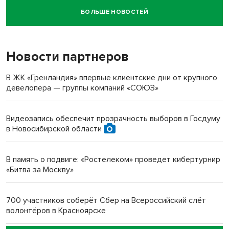
БОЛЬШЕ НОВОСТЕЙ
Новосибирский суд наказал водителя за смерть
пенсионерки на вокзале
Новости партнеров
«Мы живём на пастбище!»: в новосибирском селе лошади
терроризируют жителей
В ЖК «Гренландия» впервые клиентские дни от крупного
девелопера — группы компаний «СОЮЗ»
Инвалид получил условный срок за избиение врачей
протезом под Новосибирском
Видеозапись обеспечит прозрачность выборов в Госдуму
в Новосибирской области
Новосибирский преподаватель с женой вошли в топ-16
многодетных в России
В память о подвиге: «Ростелеком» проведет кибертурнир
«Битва за Москву»
Обновлённое отделение ВТБ открылось в Искитиме
700 участников соберёт Сбер на Всероссийский слёт
волонтёров в Красноярске