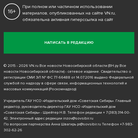
При полном или частичном использовании
16+
материалов, опубликованных на сайте VN.ru,
обязательна активная гиперссылка на сайт
НАПИСАТЬ В РЕДАКЦИЮ
© 2015 - 2026 VN.ru Все новости Новосибирской области (ВН.ру Все
новости Новосибирской области) - сетевое издание. Свидетельство о
регистрации СМИ ЭЛ № ФС 77-66488 от 14.07.2016 выдано Федеральной
службой по надзору в сфере связи, информационных технологий и
массовых коммуникаций (Роскомнадзор)
Учредитель ГАУ НСО «Издательский дом «Советская Сибирь». Главный
редактор, руководитель-директор ГАУ НСО «Издательский дом
«Советская Сибирь» - Шрейтер Н.В. Телефон редакции
+ 7 (383) 314-00-
42
; Электронный адрес редакции
inzov@sovsibir.ru
По вопросам партнерства Анна Швагирь
pr@sovsibir.ru
Телефон
+7-983-
302-62-26