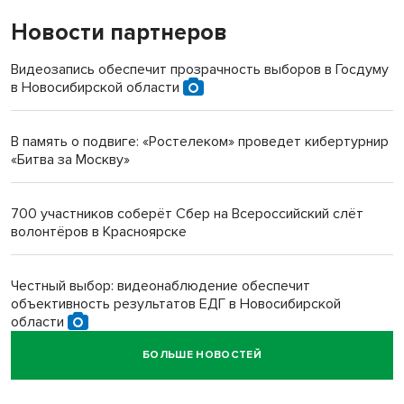
Новости партнеров
«Мы живём на пастбище!»: в новосибирском селе лошади
терроризируют жителей
Видеозапись обеспечит прозрачность выборов в Госдуму
в Новосибирской области
Инвалид получил условный срок за избиение врачей
протезом под Новосибирском
В память о подвиге: «Ростелеком» проведет кибертурнир
«Битва за Москву»
Новосибирский преподаватель с женой вошли в топ-16
многодетных в России
700 участников соберёт Сбер на Всероссийский слёт
волонтёров в Красноярске
Обновлённое отделение ВТБ открылось в Искитиме
Честный выбор: видеонаблюдение обеспечит
объективность результатов ЕДГ в Новосибирской
области
БОЛЬШЕ НОВОСТЕЙ
Кибертанки пошли в бой: «Ростелеком» объявляет
участников «Битвы заводов» от Новосибирской