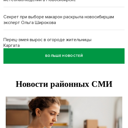
Секрет при выборе макарон раскрыла новосибирцам
эксперт Ольга Широкова
Перец-змея вырос в огороде жительницы
Каргата
БОЛЬШЕ НОВОСТЕЙ
Полная программа празднования Дня физкультурника
опубликована в Новосибирске
Прогноз погоды на 8-9 августа в Новосибирске сделали
синоптики
Площадки для контроля перегруза начали строить на
въездах в Новосибирск