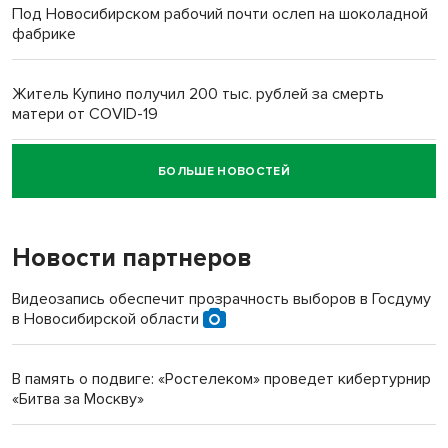
Под Новосибирском рабочий почти ослеп на шоколадной
фабрике
Житель Купино получил 200 тыс. рублей за смерть
матери от COVID-19
БОЛЬШЕ НОВОСТЕЙ
Новосибирский суд наказал водителя за смерть
пенсионерки на вокзале
Новости партнеров
«Мы живём на пастбище!»: в новосибирском селе лошади
терроризируют жителей
Видеозапись обеспечит прозрачность выборов в Госдуму
в Новосибирской области
Инвалид получил условный срок за избиение врачей
протезом под Новосибирском
В память о подвиге: «Ростелеком» проведет кибертурнир
«Битва за Москву»
Новосибирский преподаватель с женой вошли в топ-16
многодетных в России