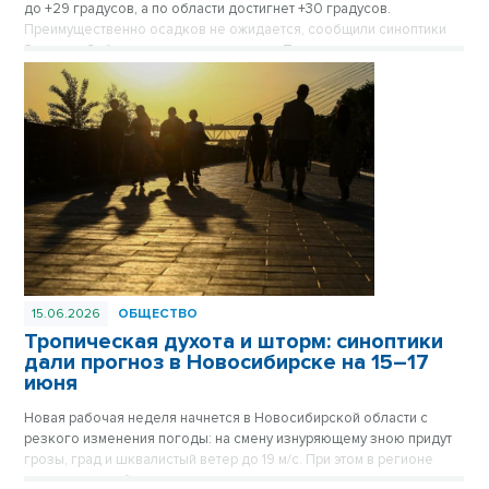
до +29 градусов, а по области достигнет +30 градусов.
Преимущественно осадков не ожидается, сообщили синоптики
Западно-Сибирского гидрометцентра. При этом в регионе
сохранится высокая и чрезвычайная пожароопасность.
15.06.2026
ОБЩЕСТВО
Тропическая духота и шторм: синоптики
дали прогноз в Новосибирске на 15–17
июня
Новая рабочая неделя начнется в Новосибирской области с
резкого изменения погоды: на смену изнуряющему зною придут
грозы, град и шквалистый ветер до 19 м/с. При этом в регионе
параллельно объявлено штормовое предупреждение из-за