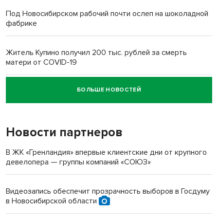
Под Новосибирском рабочий почти ослеп на шоколадной
фабрике
Житель Купино получил 200 тыс. рублей за смерть
матери от COVID-19
БОЛЬШЕ НОВОСТЕЙ
Новосибирский суд наказал водителя за смерть
пенсионерки на вокзале
Новости партнеров
«Мы живём на пастбище!»: в новосибирском селе лошади
терроризируют жителей
В ЖК «Гренландия» впервые клиентские дни от крупного
девелопера — группы компаний «СОЮЗ»
Инвалид получил условный срок за избиение врачей
протезом под Новосибирском
Видеозапись обеспечит прозрачность выборов в Госдуму
в Новосибирской области
Новосибирский преподаватель с женой вошли в топ-16
многодетных в России