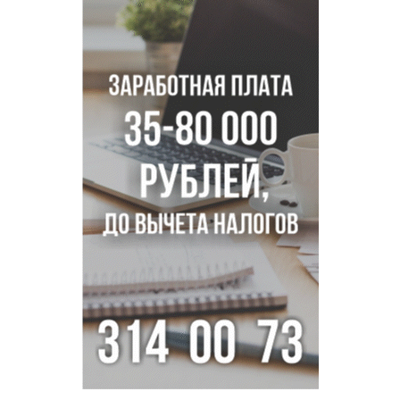
Покрытие рулежных дорожек обновили в аэропорту
Толмачево по нацпроекту
В Новосибирске зафиксирован рост заболеваемости
энтеровирусной инфекцией
В Новосибирске осудили внука за продажу дедова ружья
псевдо-мигранту