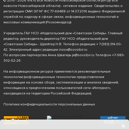
© 2015 - 2026 VN.ru Все новости Новосибирской области (ВН.ру Все
новости Новосибирской области) - сетевое издание. Свидетельство о
регистрации СМИ ЭЛ № ФС 77-66488 от 14.07.2016 выдано Федеральной
службой по надзору в сфере связи, информационных технологий и
массовых коммуникаций (Роскомнадзор)
Учредитель ГАУ НСО «Издательский дом «Советская Сибирь». Главный
редактор, руководитель-директор ГАУ НСО «Издательский дом
«Советская Сибирь» - Шрейтер Н.В. Телефон редакции
+ 7 (383) 314-00-
42
; Электронный адрес редакции
inzov@sovsibir.ru
По вопросам партнерства Анна Швагирь
pr@sovsibir.ru
Телефон
+7-983-
302-62-26
На информационном ресурсе применяются рекомендательные
технологии
(информационные технологии предоставления
информации на основе сбора, систематизации и анализа сведений,
относящихся к предпочтениям пользователей сети «Интернет»,
находящихся на территории Российской Федерации).
Политика конфиденциальности персональных данных