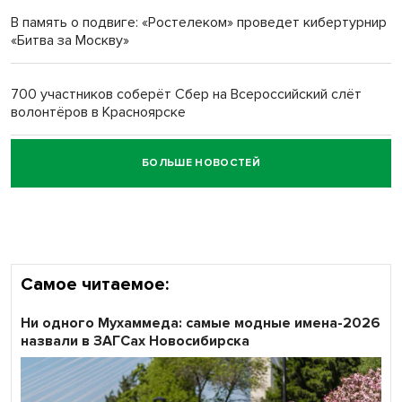
В память о подвиге: «Ростелеком» проведет кибертурнир
«Битва за Москву»
Обновлённое отделение ВТБ открылось в Искитиме
700 участников соберёт Сбер на Всероссийский слёт
волонтёров в Красноярске
БОЛЬШЕ НОВОСТЕЙ
Честный выбор: видеонаблюдение обеспечит
объективность результатов ЕДГ в Новосибирской
области
Самое читаемое:
Ни одного Мухаммеда: самые модные имена-2026
назвали в ЗАГСах Новосибирска