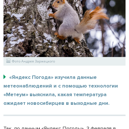
Фото Андрея Заржецкого
«Яндекс Погода» изучила данные
метеонаблюдений и с помощью технологии
«Метеум» выяснила, какая температура
ожидает новосибирцев в выходные дни.
Так, по данным «Яндекс Погоды», 3 февраля в