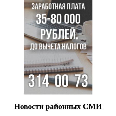
Ученики новосибирского лицея победили в
Международной олимпиаде по ИИ
Остановку электричек о.п. Радуга Сибири начали строить
в Новосибирске