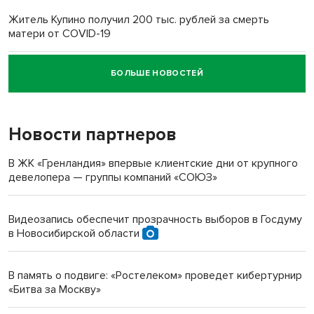
Житель Купино получил 200 тыс. рублей за смерть
матери от COVID-19
БОЛЬШЕ НОВОСТЕЙ
Новосибирский суд наказал водителя за смерть
пенсионерки на вокзале
Новости партнеров
«Мы живём на пастбище!»: в новосибирском селе лошади
терроризируют жителей
В ЖК «Гренландия» впервые клиентские дни от крупного
девелопера — группы компаний «СОЮЗ»
Инвалид получил условный срок за избиение врачей
протезом под Новосибирском
Видеозапись обеспечит прозрачность выборов в Госдуму
в Новосибирской области
Новосибирский преподаватель с женой вошли в топ-16
многодетных в России
В память о подвиге: «Ростелеком» проведет кибертурнир
«Битва за Москву»
Обновлённое отделение ВТБ открылось в Искитиме