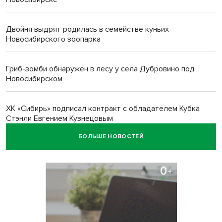
Двойня выдрят родилась в семействе куньих
Новосибирского зоопарка
Гриб-зомби обнаружен в лесу у села Дубровино под
Новосибирском
ХК «Сибирь» подписал контракт с обладателем Кубка
Стэнли Евгением Кузнецовым
БОЛЬШЕ НОВОСТЕЙ
Отправил инвалида на СВО и получил его «посмертные»
выплаты адвокат из Черепаново
Андрей Травников поздравил новосибирцев с
юбилейным Днем строителя