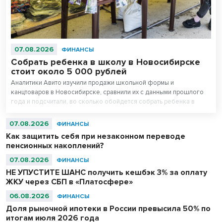
07.08.2026
ФИНАНСЫ
Собрать ребенка в школу в Новосибирске
стоит около 5 000 рублей
Аналитики Авито изучили продажи школьной формы и
канцтоваров в Новосибирске, сравнили их с данными прошлого
года и подсчитали, во сколько обойдется собрать ребенка в
школу. Оказалось, что школьная одежда на ресейле* в среднем
стоит на треть дешевле новой, а канцтовары — в два раза.
07.08.2026
ФИНАНСЫ
Как защитить себя при незаконном переводе
пенсионных накоплений?
07.08.2026
ФИНАНСЫ
НЕ УПУСТИТЕ ШАНС получить кешбэк 3% за оплату
ЖКУ через СБП в «Платосфере»
06.08.2026
ФИНАНСЫ
Доля рыночной ипотеки в России превысила 50% по
итогам июля 2026 года