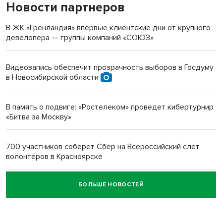
Новости партнеров
«Мы живём на пастбище!»: в новосибирском селе лошади
терроризируют жителей
В ЖК «Гренландия» впервые клиентские дни от крупного
девелопера — группы компаний «СОЮЗ»
Инвалид получил условный срок за избиение врачей
протезом под Новосибирском
Видеозапись обеспечит прозрачность выборов в Госдуму
в Новосибирской области
Новосибирский преподаватель с женой вошли в топ-16
многодетных в России
В память о подвиге: «Ростелеком» проведет кибертурнир
«Битва за Москву»
Обновлённое отделение ВТБ открылось в Искитиме
700 участников соберёт Сбер на Всероссийский слёт
волонтёров в Красноярске
БОЛЬШЕ НОВОСТЕЙ
Честный выбор: видеонаблюдение обеспечит
объективность результатов ЕДГ в Новосибирской
области