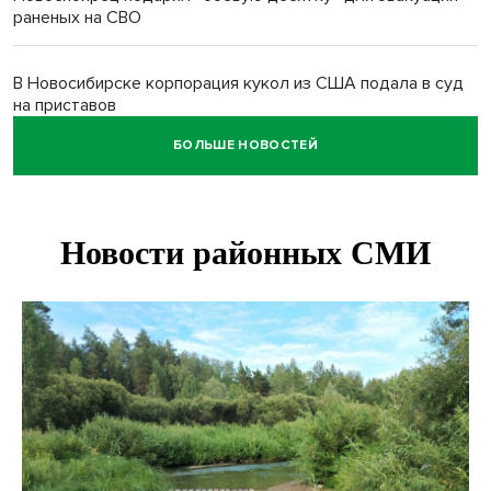
раненых на СВО
В Новосибирске корпорация кукол из США подала в суд
на приставов
БОЛЬШЕ НОВОСТЕЙ
В Новосибирске минздрав объявил бесплатную
диспансеризацию для 65-летних
В Новосибирске врачи прооперировали 25 тысяч
пациентов с катарактой
Знаменитый орангутан Бату отметил юбилей в
новосибирском зоопарке
Новосибирские хирурги спасли сердце восьмиклассницы
с донорским клапаном