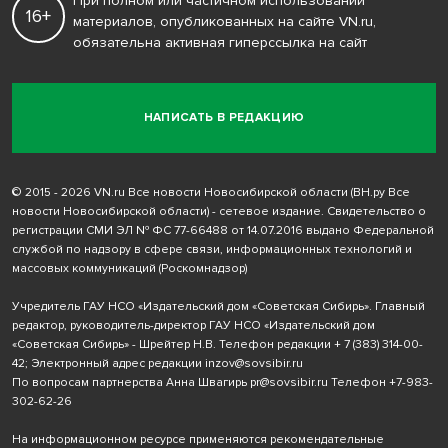
При полном или частичном использовании
16+
материалов, опубликованных на сайте VN.ru,
обязательна активная гиперссылка на сайт
НАПИСАТЬ В РЕДАКЦИЮ
© 2015 - 2026 VN.ru Все новости Новосибирской области (ВН.ру Все
новости Новосибирской области) - сетевое издание. Свидетельство о
регистрации СМИ ЭЛ № ФС 77-66488 от 14.07.2016 выдано Федеральной
службой по надзору в сфере связи, информационных технологий и
массовых коммуникаций (Роскомнадзор)
Учредитель ГАУ НСО «Издательский дом «Советская Сибирь». Главный
редактор, руководитель-директор ГАУ НСО «Издательский дом
«Советская Сибирь» - Шрейтер Н.В. Телефон редакции
+ 7 (383) 314-00-
42
; Электронный адрес редакции
inzov@sovsibir.ru
По вопросам партнерства Анна Швагирь
pr@sovsibir.ru
Телефон
+7-983-
302-62-26
На информационном ресурсе применяются рекомендательные