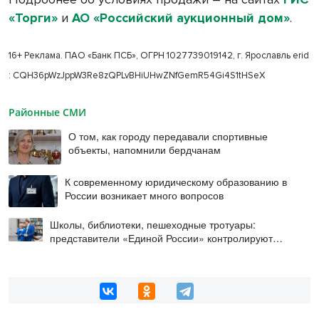
«Торги»
и
АО «Российский аукционный дом»
.
16+ Реклама. ПАО «Банк ПСБ», ОГРН 1027739019142, г. Ярославль erid
: CQH36pWzJppW3Re8zQPLvBHiUHwZNfGemR54Gi4S1tHSeX
Районные СМИ
О том, как городу передавали спортивные
объекты, напомнили бердчанам
К современному юридическому образованию в
России возникает много вопросов
Школы, библиотеки, пешеходные тротуары:
представители «Единой России» контролируют
работы на социальных объектах