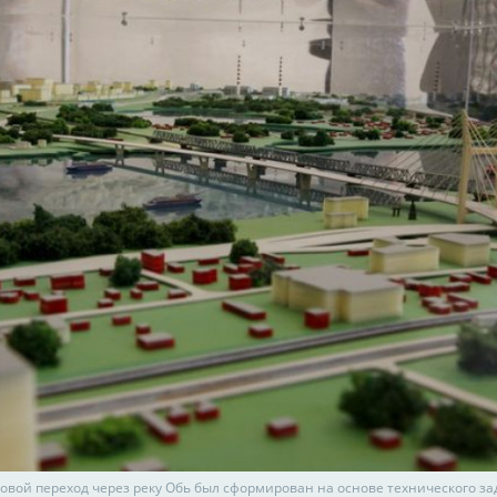
овой переход через реку Обь был сформирован на основе технического за