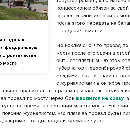
текущий ремонт, а по истечен
концессионер обязан за свой
провести капитальный ремонт
после этого передать на бала
городских властей.
савтодора»
Не исключено, что проезд по
ил федеральную
мосту после его сдачи в стро
 строительства
быть бесплатным. Об этом го
о моста
губернатор Новосибирской о
Владимир Городецкий во вре
с журналистами в октябре п
ональное правительство рассматривало экономическа
а за проезд по мосту через Обь
вводится не сразу
, 
августа, во время презентации макета моста, Евгений
пояснил журналистам, что плата за проезд будет гиб
, например, от дня недели, времени суток.