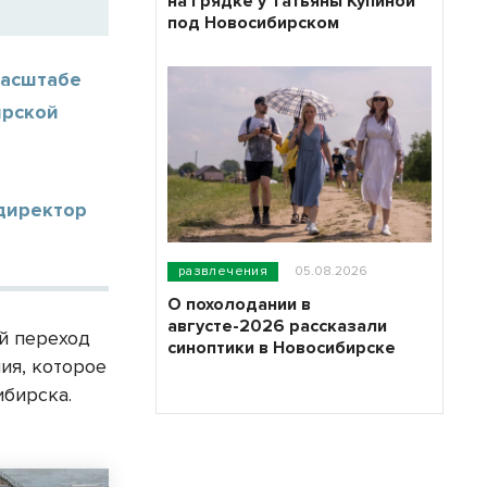
на грядке у Татьяны Купиной
под Новосибирском
масштабе
ирской
 директор
развлечения
05.08.2026
О похолодании в
августе-2026 рассказали
й переход
синоптики в Новосибирске
ия, которое
ибирска.