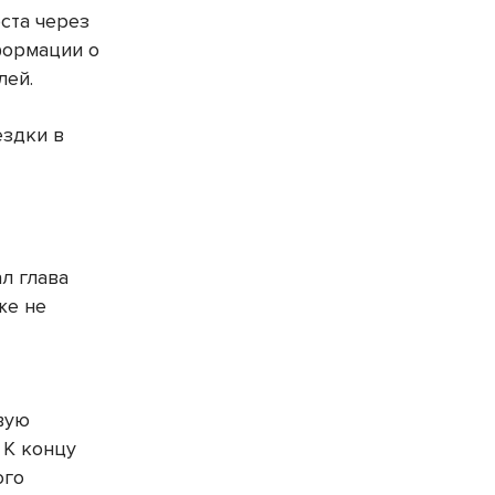
ста через
формации о
лей.
ездки в
л глава
же не
вую
 К концу
ого