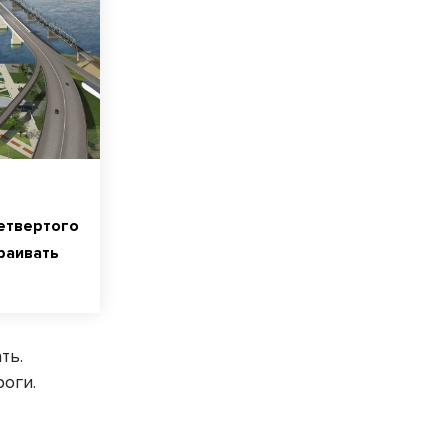
етвертого
раивать
ть.
оги.