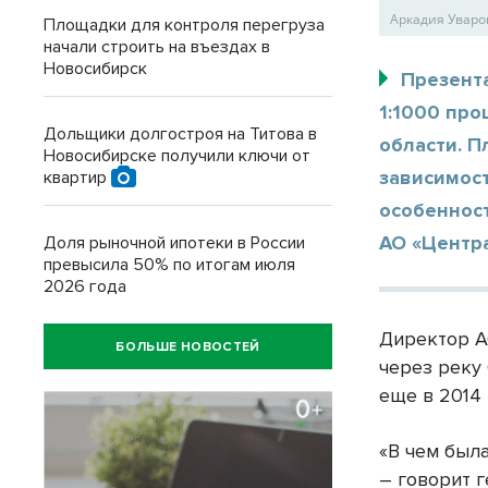
Аркадия Уваро
Площадки для контроля перегруза
начали строить на въездах в
Новосибирск
Презента
1:1000 про
Дольщики долгостроя на Титова в
области. П
Новосибирске получили ключи от
зависимост
квартир
особеннос
АО «Центр
Доля рыночной ипотеки в России
превысила 50% по итогам июля
2026 года
Директор А
БОЛЬШЕ НОВОСТЕЙ
через реку
еще в 2014
«В чем был
– говорит 