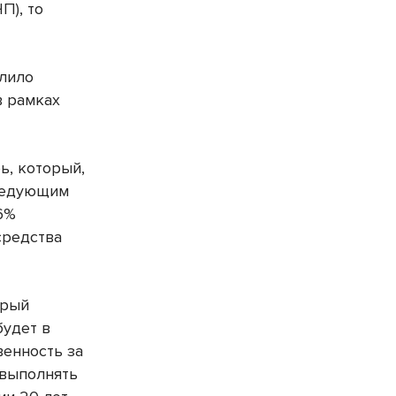
П), то
олило
в рамках
ь, который,
следующим
,6%
средства
орый
будет в
венность за
 выполнять