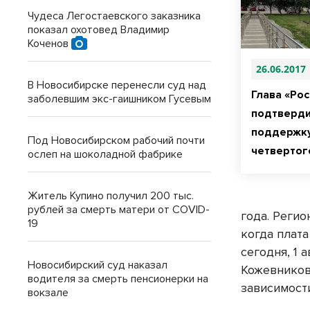
Чудеса Легостаевского заказника
показал охотовед Владимир
Коченов
26.06.2017
В Новосибирске перенесли суд над
Глава «Ро
заболевшим экс-гаишником Гусевым
подтверд
поддержку
Под Новосибирском рабочий почти
четвертог
ослеп на шоколадной фабрике
Житель Купино получил 200 тыс.
рублей за смерть матери от COVID-
года. Реги
19
когда плат
сегодня, 1 
Новосибирский суд наказал
Кожевников 
водителя за смерть пенсионерки на
зависимости
вокзале