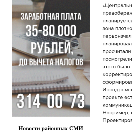
«Центрально
правобереж
планируетс
зона плотно
первоначал
планировал
просчитали
посмотрели 
этого было
корректиро
сформирова
Ипподромск
проекте ест
коммуникац
Например, 
Проектиров