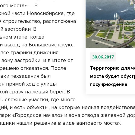
го моста». – В
ной части Новосибирска, где
я строительство, расположена
й застройки. В
ьном этапе, когда
и выход на Большевистскую,
 все трафики движения,
30.06.2017
зону застройки, и в итоге от
 решено отказаться. После
Территорию для ч
вки техзадания был
моста будет обуст
н прямой ход с улицы
госучреждение
ой сразу на левый берег. В
ь сложные участки, где много
ий, и есть объекты, на которые нельзя воздействова
парк «Городское начало» и зона отвода железной дор
щики нашли решение в виде вантового моста».