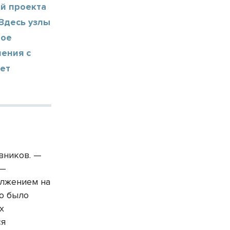
ей проекта
 Здесь узлы
вое
чения с
ает
вников. —
 —
олжением на
то было
х
ся