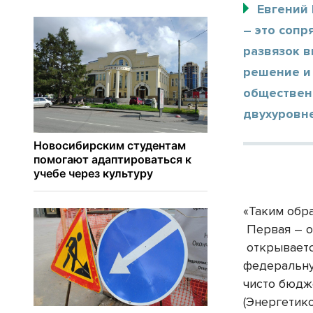
Евгений
– это сопр
развязок в
решение и
обществен
двухуровн
«Таким обр
Первая – о
открывает
федеральную
чисто бюдж
(Энергетико