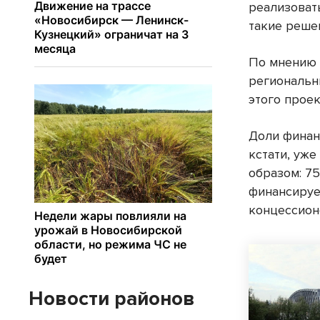
реализовать
такие реше
По мнению 
региональн
этого проек
Доли финан
кстати, уж
образом: 7
финансируе
концессион
Новости районов