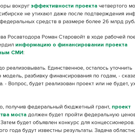
поры вокруг
эффективности проекта
четвертого мо
сибирске не утихают даже после подтверждения ин
федеральных средств в размере более 26 млрд руб
ава Росавтодора Роман Старовойт в ходе рабочей по
ердил
информацию о финансировании проекта
ьным СМИ
:
до реализовывать. Единственное, осталось уточнить
 модель, разбивку финансирования по годам, - сказа
. - Вопрос, будет реализован проект или не будет, у
то, получив федеральный бюджетный грант,
проект
ства моста
должен будет пройти федеральную цено
. Затем будет объявлен конкурс для концессионеров.
ого года будут известны результаты. Задача областн