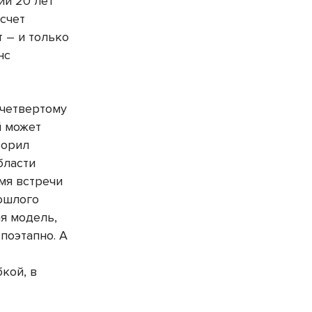
ии 20 лет
 счет
 – и только
нс
 четвертому
й может
ворил
бласти
мя встречи
рошлого
я модель,
а поэтапно. А
кой, в