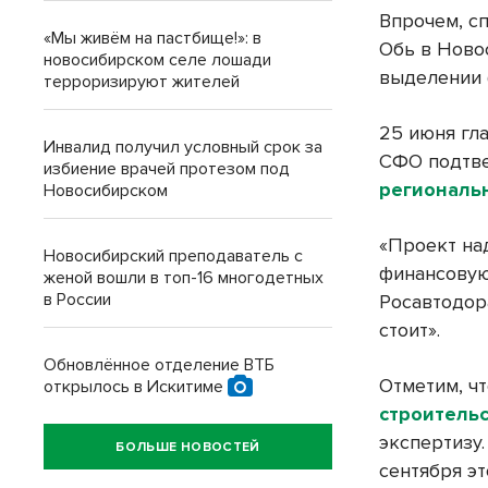
Впрочем, с
«Мы живём на пастбище!»: в
Обь в Ново
новосибирском селе лошади
выделении 
терроризируют жителей
25 июня гл
Инвалид получил условный срок за
СФО подтв
избиение врачей протезом под
регионал
Новосибирском
«Проект на
Новосибирский преподаватель с
финансовую
женой вошли в топ-16 многодетных
в России
Росавтодора
стоит».
Обновлённое отделение ВТБ
Отметим, ч
открылось в Искитиме
строитель
экспертизу
БОЛЬШЕ НОВОСТЕЙ
сентября эт