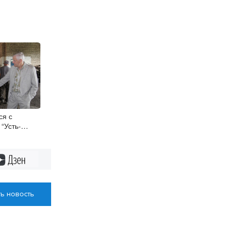
ся с
“Усть-
Дзен
ь новость