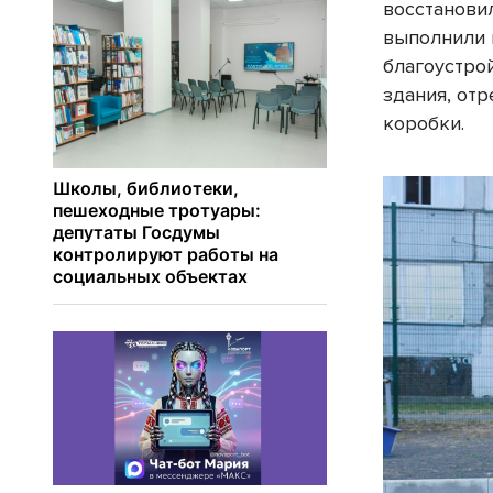
восстанови
выполнили 
благоустро
здания, от
коробки.