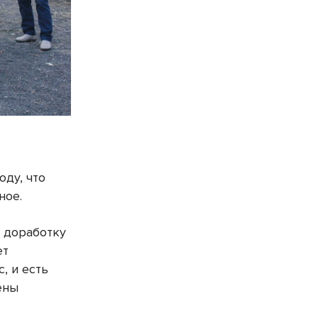
оду, что
ное.
 доработку
ет
, и есть
ены