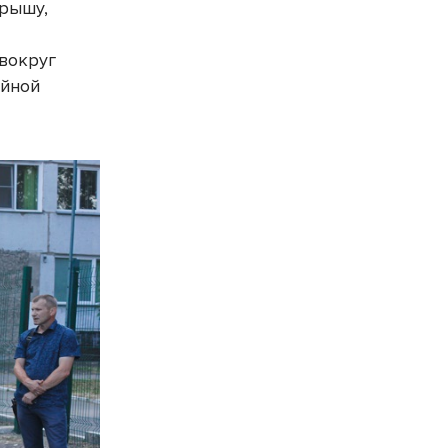
крышу,
 вокруг
ейной