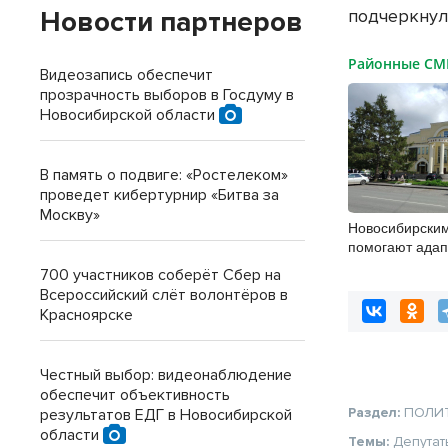
подчеркнул
Новости партнеров
Районные С
Видеозапись обеспечит
прозрачность выборов в Госдуму в
Новосибирской области
В память о подвиге: «Ростелеком»
проведет кибертурнир «Битва за
Москву»
Новосибирским
помогают адап
учебе через ку
700 участников соберёт Сбер на
Всероссийский слёт волонтёров в
Красноярске
Честный выбор: видеонаблюдение
обеспечит объективность
Раздел:
ПОЛИ
результатов ЕДГ в Новосибирской
области
Темы:
Депутат