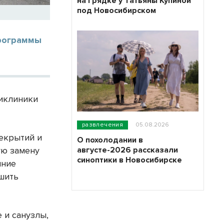
на грядке у Татьяны Купиной
под Новосибирском
программы
ликлиники
развлечения
05.08.2026
екрытий и
О похолодании в
августе-2026 рассказали
ую замену
синоптики в Новосибирске
нние
шить
 и санузлы,