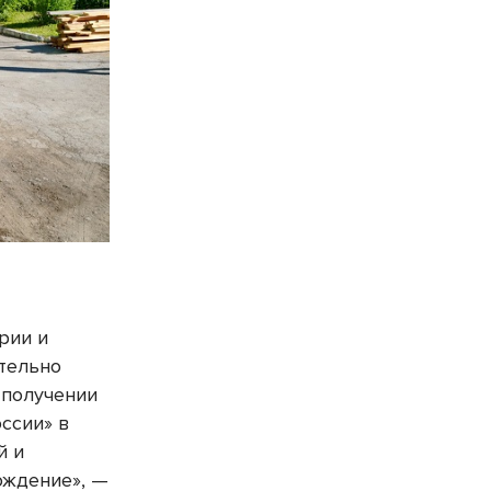
рии и
ительно
 получении
ссии» в
й и
ождение», —