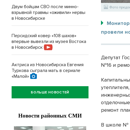
Двум бойцам СВО после минно-
Фото предо
взрывной травмы «оживили» нервы
в Новосибирске
Монитор
провели н
Персидский ковер «108 шахов»
впервые вывезли из музея Востока
в Новосибирск
Депутат Го
Актриса из Новосибирска Евгения
№16 и ремо
Туркова сыграла мать в сериале
«Малой»
Капитальны
утеплителя
БОЛЬШЕ НОВОСТЕЙ
инженерных 
отделочные
ремонт пла
В школе № 