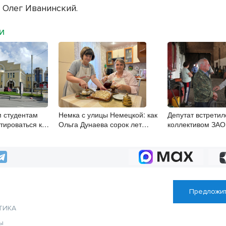
 Олег Иванинский.
МИ
 студентам
Немка с улицы Немецкой: как
Депутат встретил
тироваться к
Ольга Дунаева сорок лет
коллективом ЗАО 
льтуру
хранит то, что нельзя забыть
Изесское” в РТМ
Предложит
ТИКА
ы