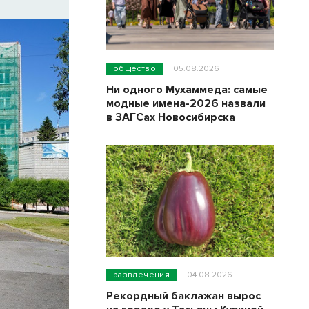
общество
05.08.2026
Ни одного Мухаммеда: самые
модные имена-2026 назвали
в ЗАГСах Новосибирска
развлечения
04.08.2026
Рекордный баклажан вырос