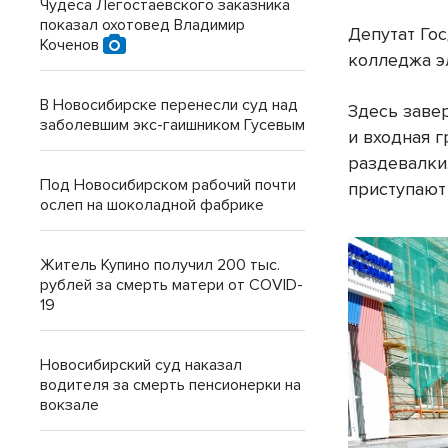
Чудеса Легостаевского заказника
показал охотовед Владимир
Депутат Го
Коченов
колледжа э
В Новосибирске перенесли суд над
Здесь заве
заболевшим экс-гаишником Гусевым
и входная г
раздевалки
Под Новосибирском рабочий почти
приступают
ослеп на шоколадной фабрике
Житель Купино получил 200 тыс.
рублей за смерть матери от COVID-
19
Новосибирский суд наказал
водителя за смерть пенсионерки на
вокзале