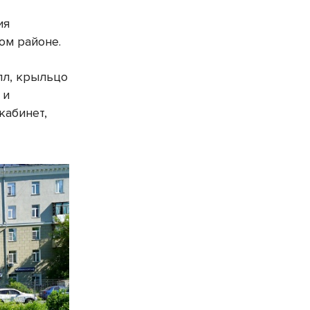
ия
ом районе.
лл, крыльцо
 и
кабинет,