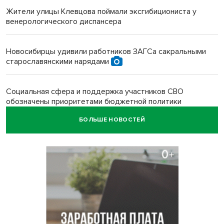
Жители улицы Клевцова поймали эксгибициониста у
венерологического диспансера
Новосибирцы удивили работников ЗАГСа сакральными
старославянскими нарядами
Социальная сфера и поддержка участников СВО
обозначены приоритетами бюджетной политики
Новосибирской области
БОЛЬШЕ НОВОСТЕЙ
Главные дороги Новосибирска закрыли для самокатов к 11
августа
Парашютную вышку за 16 миллионов закупил детский
лагерь под Новосибирском
Заборы на площади Маркса сносят для новой зоны