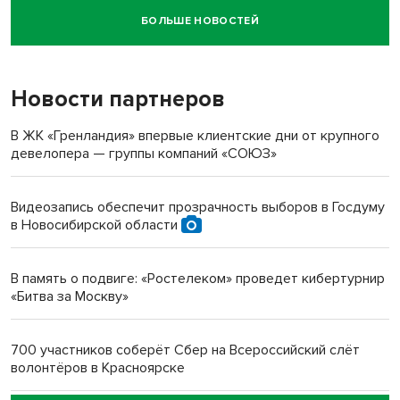
БОЛЬШЕ НОВОСТЕЙ
Новосибирский суд наказал водителя за смерть
пенсионерки на вокзале
Новости партнеров
«Мы живём на пастбище!»: в новосибирском селе лошади
терроризируют жителей
В ЖК «Гренландия» впервые клиентские дни от крупного
девелопера — группы компаний «СОЮЗ»
Инвалид получил условный срок за избиение врачей
протезом под Новосибирском
Видеозапись обеспечит прозрачность выборов в Госдуму
в Новосибирской области
Новосибирский преподаватель с женой вошли в топ-16
многодетных в России
В память о подвиге: «Ростелеком» проведет кибертурнир
«Битва за Москву»
Обновлённое отделение ВТБ открылось в Искитиме
700 участников соберёт Сбер на Всероссийский слёт
волонтёров в Красноярске