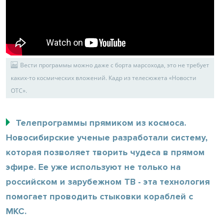
Вести программы можно даже с борта марсохода, это не требует
каких-то космических вложений. Кадр из телесюжета «Новости
ОТС».
Телепрограммы прямиком из космоса.
Новосибирские ученые разработали систему,
которая позволяет творить чудеса в прямом
эфире. Ее уже используют не только на
российском и зарубежном ТВ - эта технология
помогает проводить стыковки кораблей с
МКС.