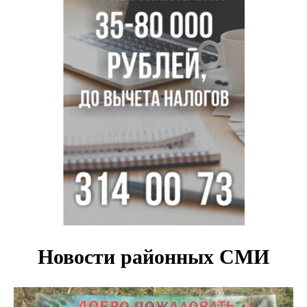
отдыха в Новосибирске
Глава сельсовета Игорь Конах утонул у острова в
Новосибирском водохранилище