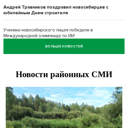
Андрей Травников поздравил новосибирцев с
юбилейным Днем строителя
Ученики новосибирского лицея победили в
Международной олимпиаде по ИИ
БОЛЬШЕ НОВОСТЕЙ
Остановку электричек о.п. Радуга Сибири начали строить
в Новосибирске
Транспортная прокуратура проверит S7 после инцидента
в аэропорту Норильска
500 литров ухи сварили новосибирцам на
Бугринском пляже
Под Новосибирском двое пострадали в ДТП с
перевернувшейся «ГАЗелью»