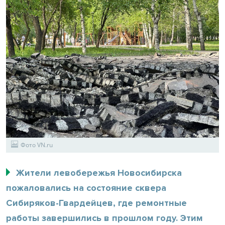
Фото VN.ru
Жители левобережья Новосибирска
пожаловались на состояние сквера
Сибиряков-Гвардейцев, где ремонтные
работы завершились в прошлом году. Этим