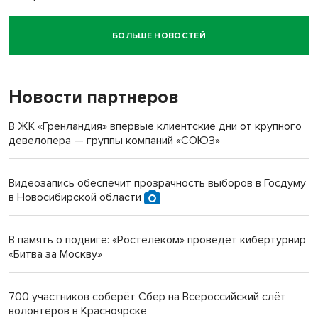
БОЛЬШЕ НОВОСТЕЙ
Новосибирский суд наказал водителя за смерть
пенсионерки на вокзале
Новости партнеров
«Мы живём на пастбище!»: в новосибирском селе лошади
терроризируют жителей
В ЖК «Гренландия» впервые клиентские дни от крупного
девелопера — группы компаний «СОЮЗ»
Инвалид получил условный срок за избиение врачей
протезом под Новосибирском
Видеозапись обеспечит прозрачность выборов в Госдуму
в Новосибирской области
Новосибирский преподаватель с женой вошли в топ-16
многодетных в России
В память о подвиге: «Ростелеком» проведет кибертурнир
«Битва за Москву»
Обновлённое отделение ВТБ открылось в Искитиме
700 участников соберёт Сбер на Всероссийский слёт
волонтёров в Красноярске