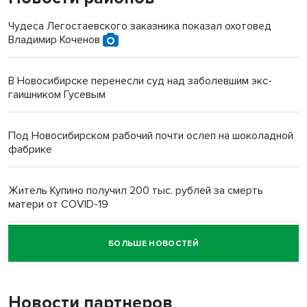
Чудеса Легостаевского заказника показал охотовед
Владимир Коченов
В Новосибирске перенесли суд над заболевшим экс-
гаишником Гусевым
Под Новосибирском рабочий почти ослеп на шоколадной
фабрике
Житель Купино получил 200 тыс. рублей за смерть
матери от COVID-19
БОЛЬШЕ НОВОСТЕЙ
Новосибирский суд наказал водителя за смерть
пенсионерки на вокзале
Новости партнеров
«Мы живём на пастбище!»: в новосибирском селе лошади