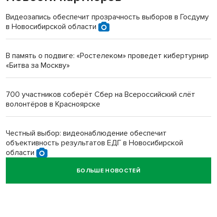
терроризируют жителей
Видеозапись обеспечит прозрачность выборов в Госдуму
в Новосибирской области
Инвалид получил условный срок за избиение врачей
протезом под Новосибирском
В память о подвиге: «Ростелеком» проведет кибертурнир
«Битва за Москву»
Новосибирский преподаватель с женой вошли в топ-16
многодетных в России
700 участников соберёт Сбер на Всероссийский слёт
волонтёров в Красноярске
Обновлённое отделение ВТБ открылось в Искитиме
Честный выбор: видеонаблюдение обеспечит
объективность результатов ЕДГ в Новосибирской
области
БОЛЬШЕ НОВОСТЕЙ
Кибертанки пошли в бой: «Ростелеком» объявляет
участников «Битвы заводов» от Новосибирской
области