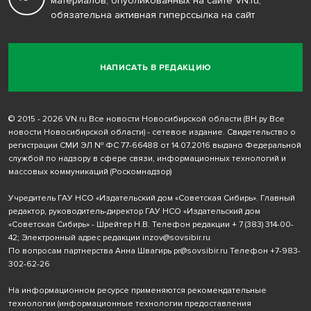
материалов, опубликованных на сайте VN.ru,
обязательна активная гиперссылка на сайт
НАПИСАТЬ В РЕДАКЦИЮ
© 2015 - 2026 VN.ru Все новости Новосибирской области (ВН.ру Все
новости Новосибирской области) - сетевое издание. Свидетельство о
регистрации СМИ ЭЛ № ФС 77-66488 от 14.07.2016 выдано Федеральной
службой по надзору в сфере связи, информационных технологий и
массовых коммуникаций (Роскомнадзор)
Учредитель ГАУ НСО «Издательский дом «Советская Сибирь». Главный
редактор, руководитель-директор ГАУ НСО «Издательский дом
«Советская Сибирь» - Шрейтер Н.В. Телефон редакции
+ 7 (383) 314-00-
42
; Электронный адрес редакции
inzov@sovsibir.ru
По вопросам партнерства Анна Швагирь
pr@sovsibir.ru
Телефон
+7-983-
302-62-26
На информационном ресурсе применяются рекомендательные
технологии
(информационные технологии предоставления