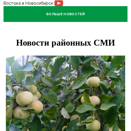
Востока в Новосибирск
БОЛЬШЕ НОВОСТЕЙ
Актриса из Новосибирска Евгения Туркова сыграла мать
в сериале «Малой»
Трех туберкулезников под конвоем доставили в
больницу Новосибирской области
В Новосибирске курьер на велосипеде сломал ребенку
ключицу
Условный срок получил бердский подросток за
мошенничество на 3,5 миллиона