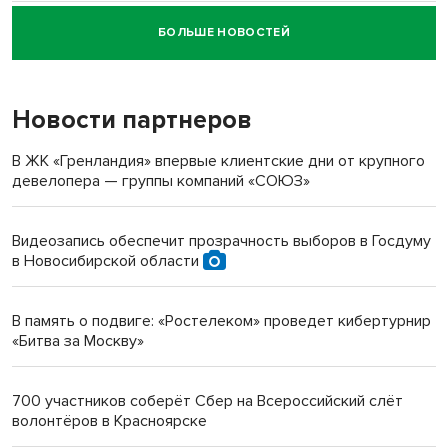
БОЛЬШЕ НОВОСТЕЙ
Новосибирский суд наказал водителя за смерть
пенсионерки на вокзале
Новости партнеров
«Мы живём на пастбище!»: в новосибирском селе лошади
терроризируют жителей
В ЖК «Гренландия» впервые клиентские дни от крупного
девелопера — группы компаний «СОЮЗ»
Инвалид получил условный срок за избиение врачей
протезом под Новосибирском
Видеозапись обеспечит прозрачность выборов в Госдуму
в Новосибирской области
Новосибирский преподаватель с женой вошли в топ-16
многодетных в России
В память о подвиге: «Ростелеком» проведет кибертурнир
«Битва за Москву»
Обновлённое отделение ВТБ открылось в Искитиме
700 участников соберёт Сбер на Всероссийский слёт
волонтёров в Красноярске