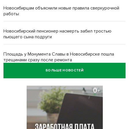
Новосибирцам объяснили новые правила сверхурочной
работы
Новосибирский пенсионер насмерть забил тростью
пьющего сына подруги
Площадь у Монумента Славы в Новосибирске пошла
трещинами сразу после ремонта
БОЛЬШЕ НОВОСТЕЙ
Африканский врач поразил новосибирцев в травмпункте
Академгородка
Покрытие рулежных дорожек обновили в аэропорту
Толмачево по нацпроекту
В Новосибирске зафиксирован рост заболеваемости
энтеровирусной инфекцией