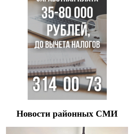
В Новосибирске осудили внука за продажу дедова ружья
псевдо-мигранту