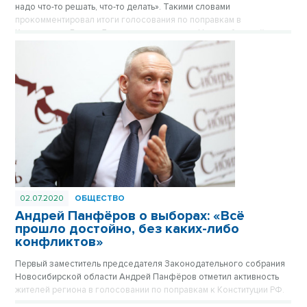
надо что-то решать, что-то делать». Такими словами
прокомментировал итоги голосования по поправкам в
Конституцию Виктор Леонов, председатель Новосибирской
областной общественной организации ветеранов-пенсионеров
войны, труда, военной службы и правоохранительных органов.
Голосование состоялось вчера, 1 июля 2020.
02.07.2020
ОБЩЕСТВО
Андрей Панфёров о выборах: «Всё
прошло достойно, без каких-либо
конфликтов»
Первый заместитель председателя Законодательного собрания
Новосибирской области Андрей Панфёров отметил активность
жителей региона в голосовании по поправкам к Конституции РФ.