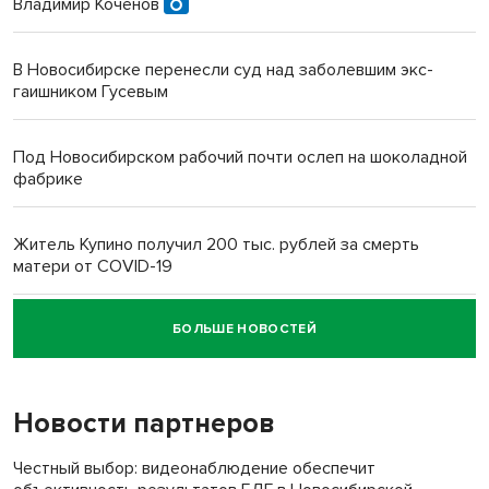
Владимир Коченов
В Новосибирске перенесли суд над заболевшим экс-
гаишником Гусевым
Под Новосибирском рабочий почти ослеп на шоколадной
фабрике
Житель Купино получил 200 тыс. рублей за смерть
матери от COVID-19
БОЛЬШЕ НОВОСТЕЙ
Новосибирский суд наказал водителя за смерть
пенсионерки на вокзале
Новости партнеров
«Мы живём на пастбище!»: в новосибирском селе лошади
терроризируют жителей
Честный выбор: видеонаблюдение обеспечит