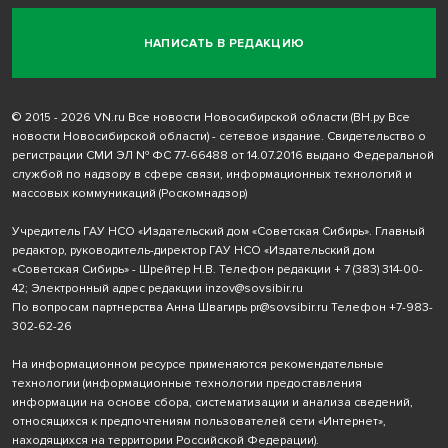
НАПИСАТЬ В РЕДАКЦИЮ
© 2015 - 2026 VN.ru Все новости Новосибирской области (ВН.ру Все
новости Новосибирской области) - сетевое издание. Свидетельство о
регистрации СМИ ЭЛ № ФС 77-66488 от 14.07.2016 выдано Федеральной
службой по надзору в сфере связи, информационных технологий и
массовых коммуникаций (Роскомнадзор)
Учредитель ГАУ НСО «Издательский дом «Советская Сибирь». Главный
редактор, руководитель-директор ГАУ НСО «Издательский дом
«Советская Сибирь» - Шрейтер Н.В. Телефон редакции
+ 7 (383) 314-00-
42
; Электронный адрес редакции
inzov@sovsibir.ru
По вопросам партнерства Анна Швагирь
pr@sovsibir.ru
Телефон
+7-983-
302-62-26
На информационном ресурсе применяются рекомендательные
технологии
(информационные технологии предоставления
информации на основе сбора, систематизации и анализа сведений,
относящихся к предпочтениям пользователей сети «Интернет»,
находящихся на территории Российской Федерации).