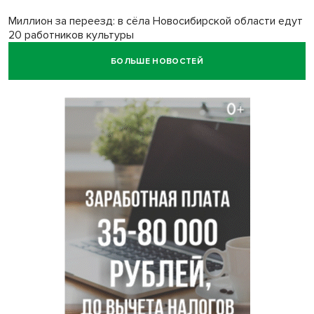
Миллион за переезд: в сёла Новосибирской области едут
20 работников культуры
БОЛЬШЕ НОВОСТЕЙ
О похолодании в августе-2026 рассказали синоптики в
Новосибирске
В Новосибирске минтранс наказал 8 таксистов без
страховки
Андрей Травников поблагодарил новосибирских
строителей за вклад в развитие региона
Новосибирский метрополитен начал ремонт входа на
«Площади Ленина»