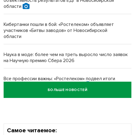
объективность результатов ЕДГ в Новосибирской
Инвалид получил условный срок за избиение врачей
области
протезом под Новосибирском
Кибертанки пошли в бой: «Ростелеком» объявляет
Новосибирский преподаватель с женой вошли в топ-16
участников «Битвы заводов» от Новосибирской
многодетных в России
области
Обновлённое отделение ВТБ открылось в Искитиме
Наука в моде: более чем на треть выросло число заявок
на Научную премию Сбера 2026
Все профессии важны: «Ростелеком» подвел итоги
всероссийского флешмоба #явлияю
БОЛЬШЕ НОВОСТЕЙ
Сибирские пенсионеры говорят «спасибо» интернету
Самое читаемое: