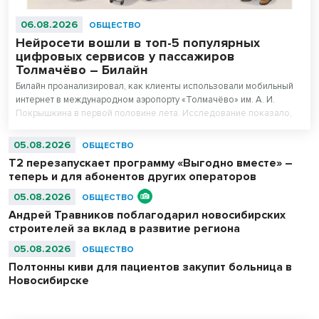
06.08.2026
ОБЩЕСТВО
Нейросети вошли в топ-5 популярных
цифровых сервисов у пассажиров
Толмачёво – Билайн
Билайн проанализировал, как клиенты использовали мобильный
интернет в международном аэропорту «Толмачёво» им. А. И.
Покрышкина в первой половине лета. Исследование показало,
что нейросети вошли в число пяти самых популярных цифровых
сервисов у пассажиров 16–44 лет. При этом миллениалы (29–44
05.08.2026
ОБЩЕСТВО
года) оказались самыми активными пользователями нейросетей в
Т2 перезапускает программу «Выгодно вместе» –
аэропорту.
теперь и для абонентов других операторов
05.08.2026
ОБЩЕСТВО
Андрей Травников поблагодарил новосибирских
строителей за вклад в развитие региона
05.08.2026
ОБЩЕСТВО
Полтонны киви для пациентов закупит больница в
Новосибирске