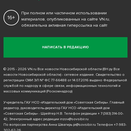
При полном или частичном использовании
16+
материалов, опубликованных на сайте VN.ru,
обязательна активная гиперссылка на сайт
НАПИСАТЬ В РЕДАКЦИЮ
© 2015 - 2026 VN.ru Все новости Новосибирской области (ВН.ру Все
новости Новосибирской области) - сетевое издание. Свидетельство о
регистрации СМИ ЭЛ № ФС 77-66488 от 14.07.2016 выдано Федеральной
службой по надзору в сфере связи, информационных технологий и
массовых коммуникаций (Роскомнадзор)
Учредитель ГАУ НСО «Издательский дом «Советская Сибирь». Главный
редактор, руководитель-директор ГАУ НСО «Издательский дом
«Советская Сибирь» - Шрейтер Н.В. Телефон редакции
+ 7 (383) 314-00-
42
; Электронный адрес редакции
inzov@sovsibir.ru
По вопросам партнерства Анна Швагирь
pr@sovsibir.ru
Телефон
+7-983-
302-62-26