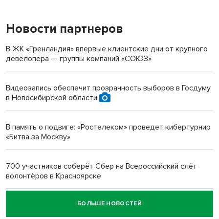
Новости партнеров
«Мы живём на пастбище!»: в новосибирском селе лошади
терроризируют жителей
В ЖК «Гренландия» впервые клиентские дни от крупного
девелопера — группы компаний «СОЮЗ»
Инвалид получил условный срок за избиение врачей
протезом под Новосибирском
Видеозапись обеспечит прозрачность выборов в Госдуму
в Новосибирской области
Новосибирский преподаватель с женой вошли в топ-16
многодетных в России
В память о подвиге: «Ростелеком» проведет кибертурнир
«Битва за Москву»
Обновлённое отделение ВТБ открылось в Искитиме
700 участников соберёт Сбер на Всероссийский слёт
волонтёров в Красноярске
БОЛЬШЕ НОВОСТЕЙ
Честный выбор: видеонаблюдение обеспечит
объективность результатов ЕДГ в Новосибирской