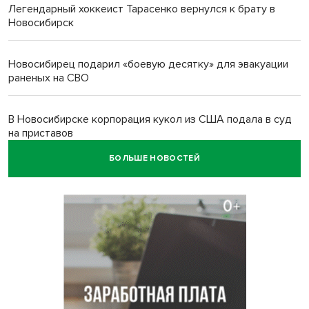
Легендарный хоккеист Тарасенко вернулся к брату в
Новосибирск
Новосибирец подарил «боевую десятку» для эвакуации
раненых на СВО
В Новосибирске корпорация кукол из США подала в суд
на приставов
БОЛЬШЕ НОВОСТЕЙ
В Новосибирске минздрав объявил бесплатную
диспансеризацию для 65-летних
В Новосибирске врачи прооперировали 25 тысяч
пациентов с катарактой
Знаменитый орангутан Бату отметил юбилей в
новосибирском зоопарке