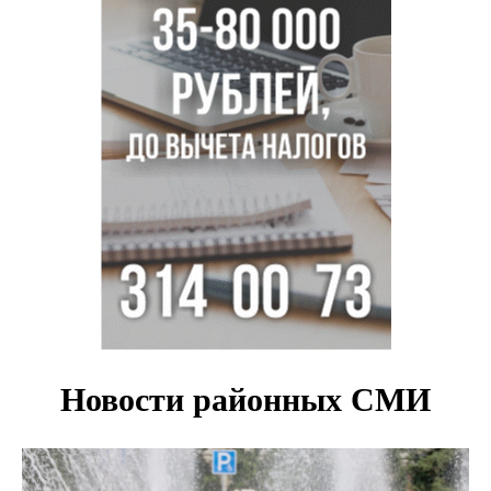
Новосибирские хирурги спасли сердце восьмиклассницы
с донорским клапаном